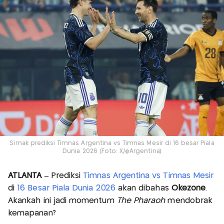
Simak prediksi Timnas Argentina vs Timnas Mesir di 16 besar Piala
Dunia 2026 (Foto: X/@Argentina)
ATLANTA –
Prediksi
Timnas Argentina vs Timnas Mesir
di
16 Besar Piala Dunia 2026
akan dibahas
Okezone
.
Akankah ini jadi momentum
The Pharaoh
mendobrak
kemapanan?