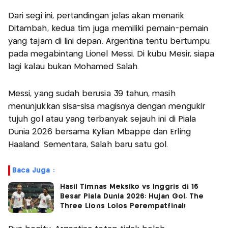
Dari segi ini, pertandingan jelas akan menarik.
Ditambah, kedua tim juga memiliki pemain-pemain
yang tajam di lini depan. Argentina tentu bertumpu
pada megabintang Lionel Messi. Di kubu Mesir, siapa
lagi kalau bukan Mohamed Salah.
Messi, yang sudah berusia 39 tahun, masih
menunjukkan sisa-sisa magisnya dengan mengukir
tujuh gol atau yang terbanyak sejauh ini di Piala
Dunia 2026 bersama Kylian Mbappe dan Erling
Haaland. Sementara, Salah baru satu gol.
Baca Juga :
Hasil Timnas Meksiko vs Inggris di 16
Besar Piala Dunia 2026: Hujan Gol, The
Three Lions Lolos Perempatfinal!