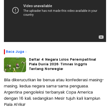
Baca Juga :
Daftar 4 Negara Lolos Perempatfinal
Piala Dunia 2026: Timnas Inggris
Tantang Norwegia!
Bila dikerucutkan ke benua atau konfederasi masing-
masing, kedua negara sama-sama penguasa.
Argentina pengoleksi terbanyak Copa America
dengan 16 kali, sedangkan Mesir tujuh kali kampiun
Piala Afrika!