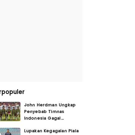
rpopuler
John Herdman Ungkap
Penyebab Timnas
Indonesia Gagal
Kalahkan Singapura di
Lupakan Kegagalan Piala
Piala AFF 2026