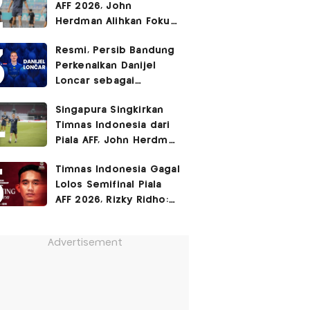
AFF 2026, John
Herdman Alihkan Fokus
Timnas Indonesia ke
Resmi, Persib Bandung
FIFA ASEAN Cup
Perkenalkan Danijel
Loncar sebagai
Rekrutan Anyar!
Singapura Singkirkan
Timnas Indonesia dari
Piala AFF, John Herdman
Janji Balas Dendam di
Timnas Indonesia Gagal
FIFA ASEAN Cup 2026
Lolos Semifinal Piala
AFF 2026, Rizky Ridho:
Kami Minta Maaf
Advertisement