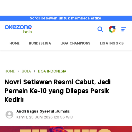
Scroll kebawah untuk membaca artikel
HOME
BUNDESLIGA
LIGA CHAMPIONS
LIGA INGGRIS
HOME
BOLA
LIGA INDONESIA
Novri Setiawan Resmi Cabut, Jadi
Pemain Ke-10 yang Dilepas Persik
Kediri!
Andri Bagus Syaeful
,
Jurnalis
Kamis, 25 Juni 2026 |20:56 WIB