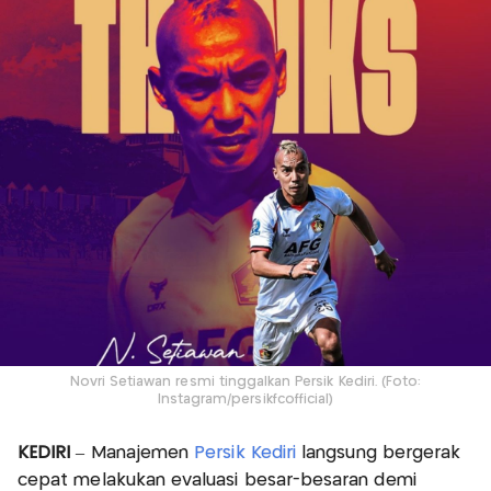
Novri Setiawan resmi tinggalkan Persik Kediri. (Foto:
Instagram/persikfcofficial)
KEDIRI
– Manajemen
Persik Kediri
langsung bergerak
cepat melakukan evaluasi besar-besaran demi