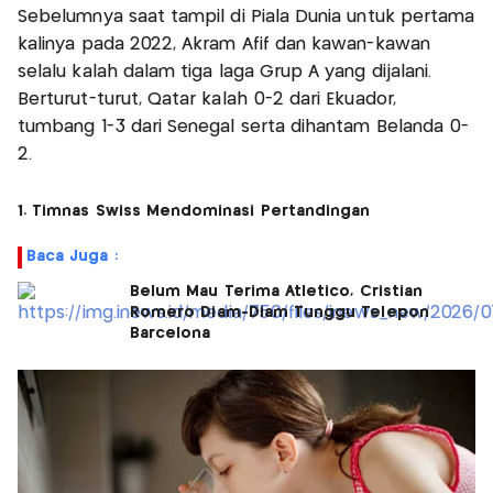
Sebelumnya saat tampil di Piala Dunia untuk pertama
kalinya pada 2022, Akram Afif dan kawan-kawan
selalu kalah dalam tiga laga Grup A yang dijalani.
Berturut-turut, Qatar kalah 0-2 dari Ekuador,
tumbang 1-3 dari Senegal serta dihantam Belanda 0-
2.
1. Timnas Swiss Mendominasi Pertandingan
Baca Juga :
Belum Mau Terima Atletico, Cristian
Romero Diam-Diam Tunggu Telepon
Barcelona