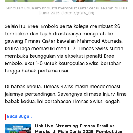
Sundulan Boualem Khoukhi membuat Qatar cetak sejarah di Piala
Dunia 2026. (Foto: X/@QFA_EN)
Selain itu, Breel Embolo serta kolega membuat 26
tembakan dan tujuh di antaranya mengarah ke
gawang Timnas Qatar kawalan Mahmoud Abunada.
Ketika laga memasuki menit 17, Timnas Swiss sudah
membuka keunggulan via eksekusi penalti Breel
Embolo. Skor 1-0 untuk keunggulan Swiss bertahan
hingga babak pertama usai.
Di babak kedua, Timnas Swiss masih mendominasi
jalannya pertandingan. Sayangnya di masa injury time
babak kedua, lini pertahanan Timnas Swiss lengah.
Baca Juga :
Link Live Streaming Timnas Brasil vs
Maroko di Piala Dunia 2026: Pembuktian