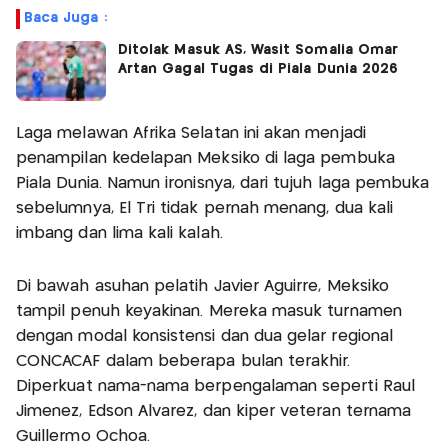
Baca Juga :
Ditolak Masuk AS, Wasit Somalia Omar
Artan Gagal Tugas di Piala Dunia 2026
Laga melawan Afrika Selatan ini akan menjadi
penampilan kedelapan Meksiko di laga pembuka
Piala Dunia. Namun ironisnya, dari tujuh laga pembuka
sebelumnya, El Tri tidak pernah menang, dua kali
imbang dan lima kali kalah.
Di bawah asuhan pelatih Javier Aguirre, Meksiko
tampil penuh keyakinan. Mereka masuk turnamen
dengan modal konsistensi dan dua gelar regional
CONCACAF dalam beberapa bulan terakhir.
Diperkuat nama-nama berpengalaman seperti Raúl
Jiménez, Edson Álvarez, dan kiper veteran ternama
Guillermo Ochoa.