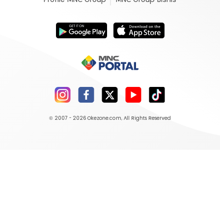
Profile MNC Group
MNC Group Bisnis
© 2007 - 2026
Okezone.com
, All Rights Reserved