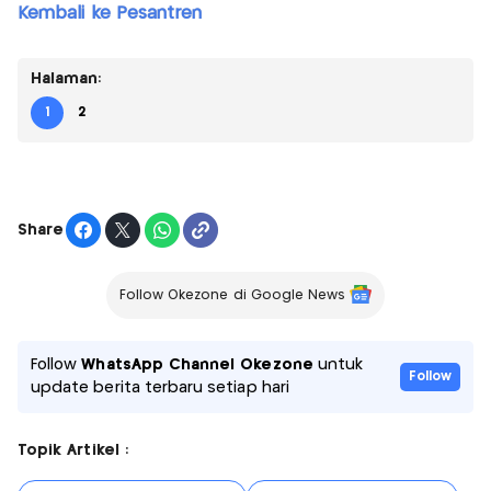
Kembali ke Pesantren
Halaman:
1
2
Share
Follow Okezone di Google News
Follow
WhatsApp Channel Okezone
untuk
Follow
update berita terbaru setiap hari
Topik Artikel :