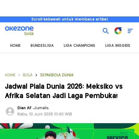
Scroll kebawah untuk membaca artikel
HOME
BUNDESLIGA
LIGA CHAMPIONS
LIGA INGGRIS
HOME
BOLA
SEPAKBOLA DUNIA
Jadwal Piala Dunia 2026: Meksiko vs
Afrika Selatan Jadi Laga Pembuka!
Dian AF
,
Jurnalis
Rabu, 10 Juni 2026 |11:40 WIB