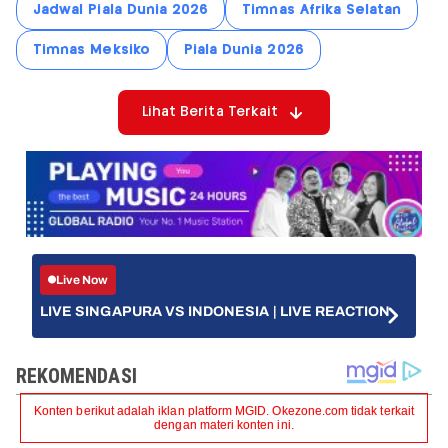
Jadwal Piala Dunia 2026
Timnas Afrika Selatan
Timnas Meksiko
Piala Dunia 2026
Lihat Berita Terkait
Live Now
LIVE SINGAPURA VS INDONESIA | LIVE REACTION