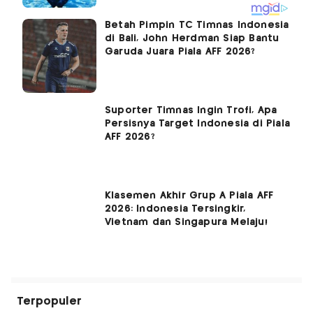
Betah Pimpin TC Timnas Indonesia
di Bali, John Herdman Siap Bantu
Garuda Juara Piala AFF 2026?
Suporter Timnas Ingin Trofi, Apa
Persisnya Target Indonesia di Piala
AFF 2026?
Klasemen Akhir Grup A Piala AFF
2026: Indonesia Tersingkir,
Vietnam dan Singapura Melaju!
Terpopuler