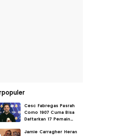
rpopuler
Cesc Fabregas Pasrah
Como 1907 Cuma Bisa
Daftarkan 17 Pemain
untuk Liga Champions
Jamie Carragher Heran
2026-2027