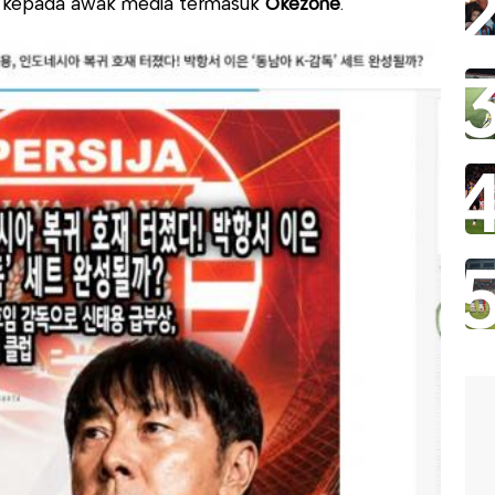
rta kepada awak media termasuk
Okezone
.