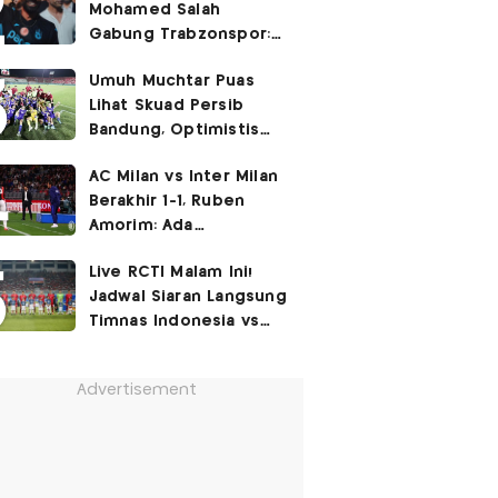
Mohamed Salah
Gabung Trabzonspor:
Dia seperti Cristiano
Umuh Muchtar Puas
Ronaldo, Harusnya ke
Lihat Skuad Persib
Juventus!
Bandung, Optimistis
Tatap Musim 2026-2027
AC Milan vs Inter Milan
Berakhir 1-1, Ruben
Amorim: Ada
Peningkatan
Live RCTI Malam Ini!
Jadwal Siaran Langsung
Timnas Indonesia vs
Singapura di Piala AFF
2026: Laga Hidup Mati
Advertisement