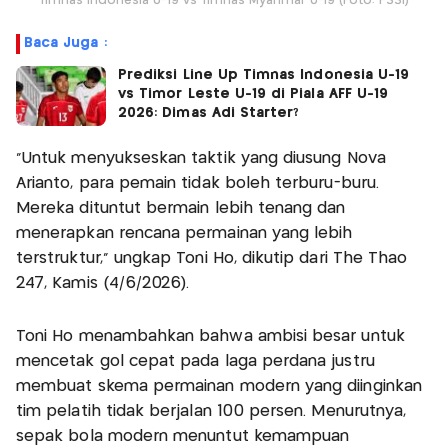
Timnas Indonesia U-19 vs Timnas Myanmar U-19 (Foto: PSSI)
Baca Juga :
Prediksi Line Up Timnas Indonesia U-19
vs Timor Leste U-19 di Piala AFF U-19
2026: Dimas Adi Starter?
"Untuk menyukseskan taktik yang diusung Nova
Arianto, para pemain tidak boleh terburu-buru.
Mereka dituntut bermain lebih tenang dan
menerapkan rencana permainan yang lebih
terstruktur," ungkap Toni Ho, dikutip dari The Thao
247, Kamis (4/6/2026).
Toni Ho menambahkan bahwa ambisi besar untuk
mencetak gol cepat pada laga perdana justru
membuat skema permainan modern yang diinginkan
tim pelatih tidak berjalan 100 persen. Menurutnya,
sepak bola modern menuntut kemampuan