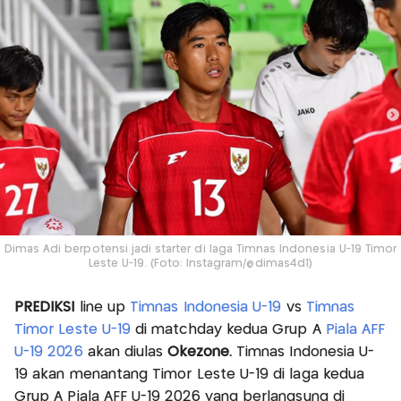
Dimas Adi berpotensi jadi starter di laga Timnas Indonesia U-19 Timor
Leste U-19. (Foto: Instagram/@dimas4d1)
PREDIKSI
line up
Timnas Indonesia U-19
vs
Timnas
Timor Leste U-19
di matchday kedua Grup A
Piala AFF
U-19 2026
akan diulas
Okezone.
Timnas Indonesia U-
19 akan menantang Timor Leste U-19 di laga kedua
Grup A Piala AFF U-19 2026 yang berlangsung di