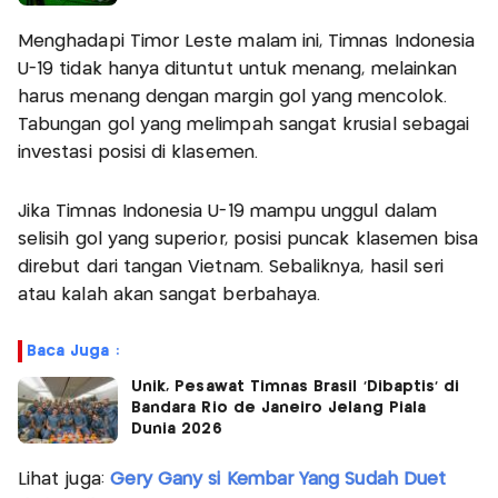
Menghadapi Timor Leste malam ini, Timnas Indonesia
U-19 tidak hanya dituntut untuk menang, melainkan
harus menang dengan margin gol yang mencolok.
Tabungan gol yang melimpah sangat krusial sebagai
investasi posisi di klasemen.
Jika Timnas Indonesia U-19 mampu unggul dalam
selisih gol yang superior, posisi puncak klasemen bisa
direbut dari tangan Vietnam. Sebaliknya, hasil seri
atau kalah akan sangat berbahaya.
Baca Juga :
Unik, Pesawat Timnas Brasil ‘Dibaptis’ di
Bandara Rio de Janeiro Jelang Piala
Dunia 2026
Lihat juga:
Gery Gany si Kembar Yang Sudah Duet