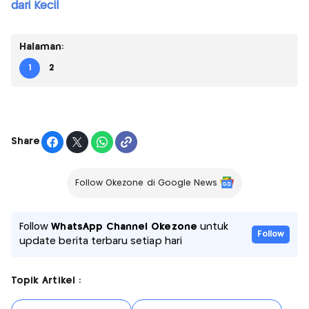
dari Kecil
Halaman:
1
2
Share
Follow Okezone di Google News
Follow
WhatsApp Channel Okezone
untuk
Follow
update berita terbaru setiap hari
Topik Artikel :