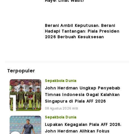
Haye: Lihat Wasit!
Berani Ambil Keputusan, Berani
Hadapi Tantangan: Piala Presiden
2026 Berbuah Kesuksesan
Terpopuler
Sepakbola Dunia
John Herdman Ungkap Penyebab
Timnas Indonesia Gagal Kalahkan
Singapura di Piala AFF 2026
08 Agustus 2026 WIB
Sepakbola Dunia
Lupakan Kegagalan Piala AFF 2026,
John Herdman Alihkan Fokus