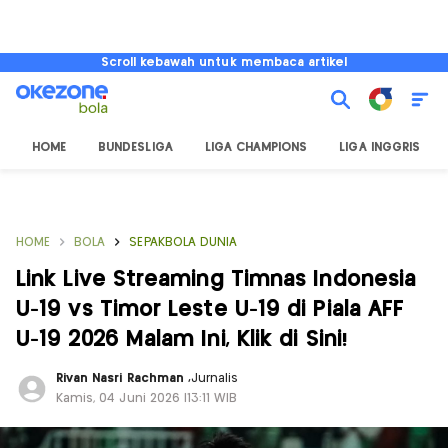
Scroll kebawah untuk membaca artikel
HOME
BUNDESLIGA
LIGA CHAMPIONS
LIGA INGGRIS
HOME
BOLA
SEPAKBOLA DUNIA
Link Live Streaming Timnas Indonesia
U-19 vs Timor Leste U-19 di Piala AFF
U-19 2026 Malam Ini, Klik di Sini!
Rivan Nasri Rachman
,
Jurnalis
Kamis, 04 Juni 2026 |13:11 WIB