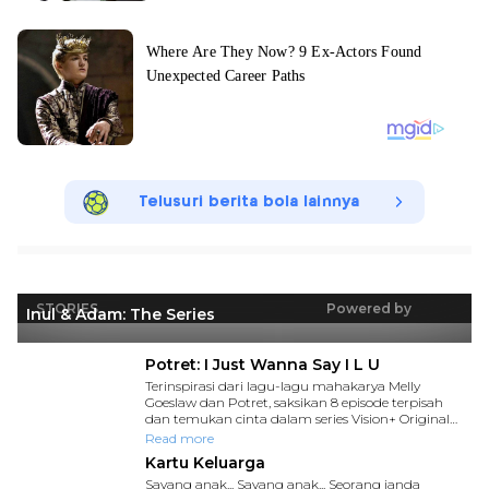
Telusuri berita bola lainnya