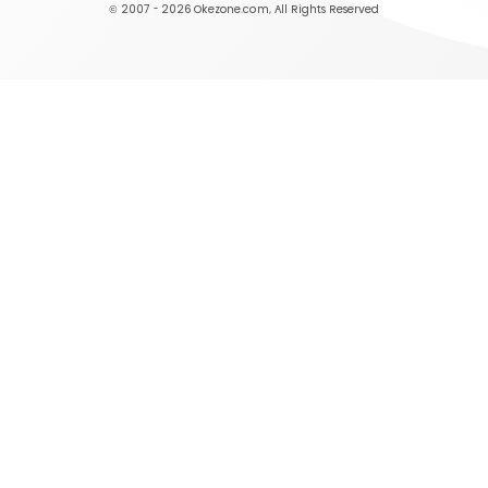
© 2007 - 2026
Okezone.com
, All Rights Reserved