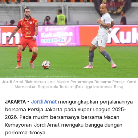
Jordi Amat Blak-blakan soal Musim Pertamanya Bersama Persija: Kami
Memainkan Sepakbola Terbaik! (Dok Liga Indonesia Baru)
JAKARTA
-
Jordi Amat
mengungkapkan perjalanannya
bersama Persija Jakarta pada Super League 2025-
2026. Pada musim bersamanya bersama Macan
Kemayoran, Jordi Amat mengaku bangga dengan
performa timnya.