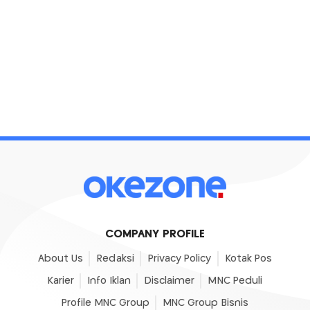
COMPANY PROFILE
About Us
Redaksi
Privacy Policy
Kotak Pos
Karier
Info Iklan
Disclaimer
MNC Peduli
Profile MNC Group
MNC Group Bisnis