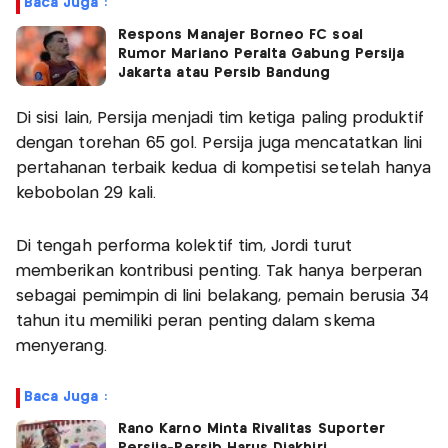
Baca Juga :
Respons Manajer Borneo FC soal
Rumor Mariano Peralta Gabung Persija
Jakarta atau Persib Bandung
Di sisi lain, Persija menjadi tim ketiga paling produktif
dengan torehan 65 gol. Persija juga mencatatkan lini
pertahanan terbaik kedua di kompetisi setelah hanya
kebobolan 29 kali.
Di tengah performa kolektif tim, Jordi turut
memberikan kontribusi penting. Tak hanya berperan
sebagai pemimpin di lini belakang, pemain berusia 34
tahun itu memiliki peran penting dalam skema
menyerang.
Baca Juga :
Rano Karno Minta Rivalitas Suporter