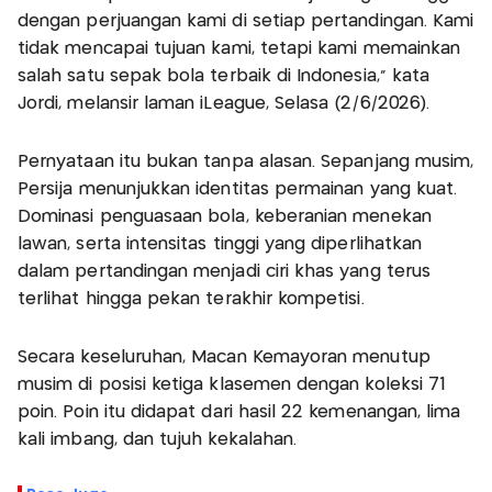
dengan perjuangan kami di setiap pertandingan. Kami
tidak mencapai tujuan kami, tetapi kami memainkan
salah satu sepak bola terbaik di Indonesia,” kata
Jordi, melansir laman iLeague, Selasa (2/6/2026).
Pernyataan itu bukan tanpa alasan. Sepanjang musim,
Persija menunjukkan identitas permainan yang kuat.
Dominasi penguasaan bola, keberanian menekan
lawan, serta intensitas tinggi yang diperlihatkan
dalam pertandingan menjadi ciri khas yang terus
terlihat hingga pekan terakhir kompetisi.
Secara keseluruhan, Macan Kemayoran menutup
musim di posisi ketiga klasemen dengan koleksi 71
poin. Poin itu didapat dari hasil 22 kemenangan, lima
kali imbang, dan tujuh kekalahan.