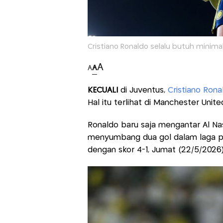
Cristiano Ronaldo selalu butuh minimal 
A
A
A
KECUALI
di Juventus,
Cristiano Rona
Hal itu terlihat di Manchester Unite
Ronaldo baru saja mengantar Al Nas
menyumbang dua gol dalam laga 
dengan skor 4-1, Jumat (22/5/2026) 