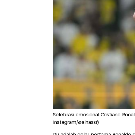
Selebrasi emosional Cristiano Ronal
Instagram/@alnassr)
Itu adalah gelar pertama Ronaldo d