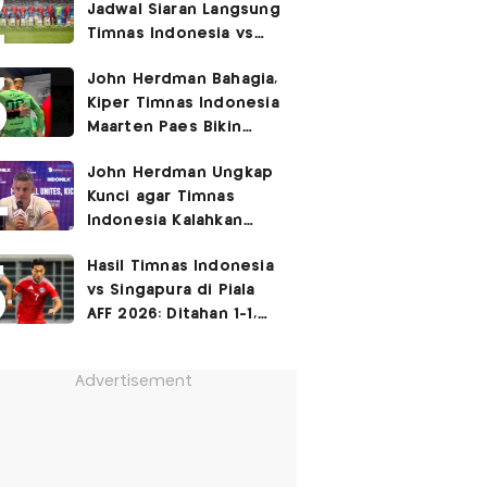
Jadwal Siaran Langsung
Timnas Indonesia vs
Singapura di Piala AFF
John Herdman Bahagia,
2026: Laga Hidup Mati
Kiper Timnas Indonesia
Maarten Paes Bikin
Juara Liga Champions
John Herdman Ungkap
Duduk di Bangku
Kunci agar Timnas
Cadangan!
Indonesia Kalahkan
Singapura di Piala AFF
Hasil Timnas Indonesia
2026: Tenang tapi
vs Singapura di Piala
Berapi-api
AFF 2026: Ditahan 1-1,
Garuda Resmi
Tersingkir
Advertisement