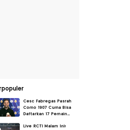
rpopuler
Cesc Fabregas Pasrah
Como 1907 Cuma Bisa
Daftarkan 17 Pemain
untuk Liga Champions
Live RCTI Malam Ini!
2026-2027