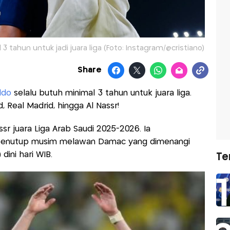
3 tahun untuk jadi juara liga (Foto: Instagram/@cristiano)
Share
ldo
selalu butuh minimal 3 tahun untuk juara liga.
d, Real Madrid, hingga Al Nassr!
sr juara Liga Arab Saudi 2025-2026. Ia
penutup musim melawan Damac yang dimenangi
dini hari WIB.
Te