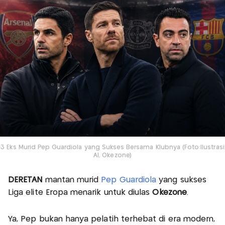
3 Eks Murid Pep Guardiola yang Sukses Bersama Klubnya (Foto:Ilustrasi
AI, Okezone)
DERETAN
mantan murid
Pep Guardiola
yang sukses
Liga elite Eropa menarik untuk diulas
Okezone
.
Ya, Pep bukan hanya pelatih terhebat di era modern,