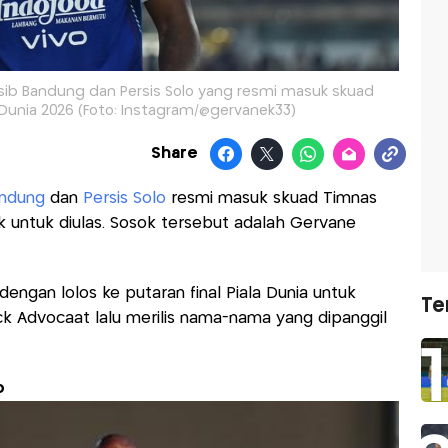
rsib Bandung dan Persis Solo yang resmi masuk skuad
 Dunia 2026 (Foto: Instagram/@gervanek33)
Share
andung
dan
Persis Solo
resmi masuk skuad Timnas
k untuk diulas. Sosok tersebut adalah Gervane
ngan lolos ke putaran final Piala Dunia untuk
Te
ck Advocaat lalu merilis nama-nama yang dipanggil
o