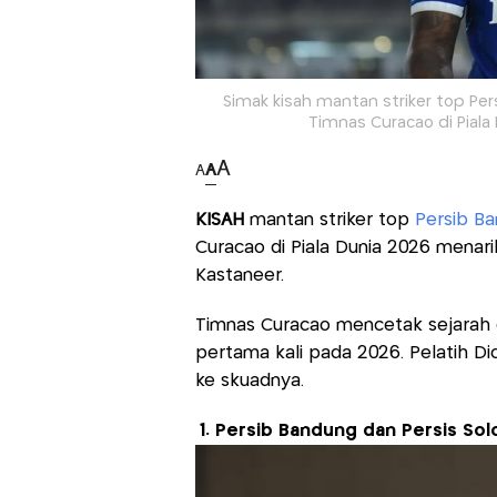
Simak kisah mantan striker top Pe
Timnas Curacao di Piala
A
A
A
KISAH
mantan striker top
Persib B
Curacao di Piala Dunia 2026 menari
Kastaneer.
Timnas Curacao mencetak sejarah de
pertama kali pada 2026. Pelatih Di
ke skuadnya.
1. Persib Bandung dan Persis Sol