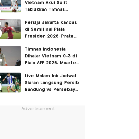
Vietnam Akui Sulit
Taklukkan Timnas
Indonesia di Kandang
Persija Jakarta Kandas
Lawan
di Semifinal Piala
Presiden 2026, Pratama
Arhan: Kami Masih
Timnas Indonesia
Butuh Waktu
Dihajar Vietnam 0-3 di
Piala AFF 2026, Maarten
Paes Ajak Suporter
Live Malam Ini! Jadwal
Tetap Beri Dukungan
Siaran Langsung Persib
Bandung vs Persebaya
Surabaya di Final Piala
Presiden 2026
Advertisement