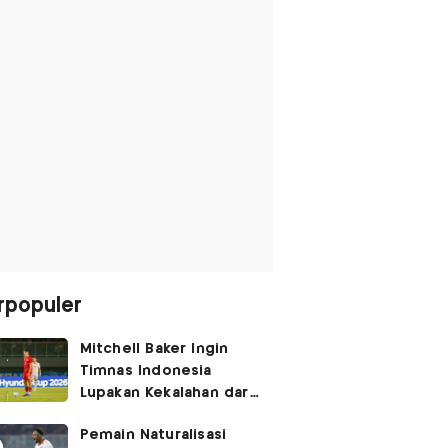
rpopuler
Mitchell Baker Ingin
Timnas Indonesia
Lupakan Kekalahan dari
Vietnam: Fokus 3 Poin
Pemain Naturalisasi
di Singapura!