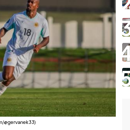
am/@gervanek33)