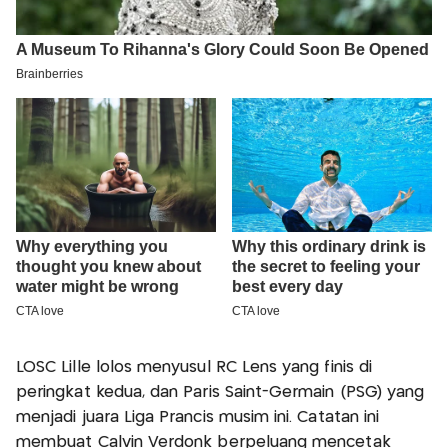
LOSC Lille lolos menyusul RC Lens yang finis di
peringkat kedua, dan Paris Saint-Germain (PSG) yang
menjadi juara Liga Prancis musim ini. Catatan ini
membuat Calvin Verdonk berpeluang mencetak