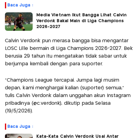
Baca Juga :
Media Vietnam Ikut Bangga Lihat Calvin
Verdonk Bakal Main di Liga Champions
2026-2027
Calvin Verdonk pun merasa bangga bisa mengantar
LOSC Lille bermain di Liga Champions 2026-2027. Bek
berusia 29 tahun itu mengatakan tidak sabar untuk
berjumpa kembali dengan para suporter.
"Champions League tercapai. Jumpa lagi musim
depan, kami menghargai kalian (suporter) semua,"
tulis Calvin Verdonk dalam unggahan akun Instagram
pribadinya (@c.verdonk), dikutip pada Selasa
(19/5/2026).
Baca Juga :
Kata-Kata Calvin Verdonk Usai Antar