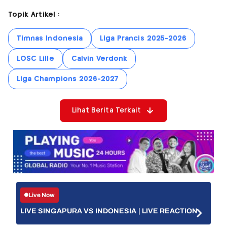
Topik Artikel :
Timnas Indonesia
Liga Prancis 2025-2026
LOSC Lille
Calvin Verdonk
Liga Champions 2026-2027
Lihat Berita Terkait
Live Now
LIVE SINGAPURA VS INDONESIA | LIVE REACTION