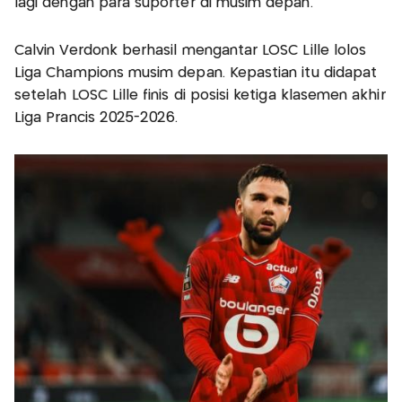
lagi dengan para suporter di musim depan.
Calvin Verdonk berhasil mengantar LOSC Lille lolos
Liga Champions musim depan. Kepastian itu didapat
setelah LOSC Lille finis di posisi ketiga klasemen akhir
Liga Prancis 2025-2026.