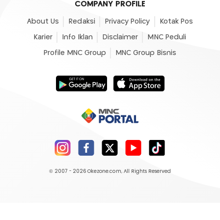
COMPANY PROFILE
About Us
Redaksi
Privacy Policy
Kotak Pos
Karier
Info Iklan
Disclaimer
MNC Peduli
Profile MNC Group
MNC Group Bisnis
© 2007 - 2026
Okezone.com
, All Rights Reserved