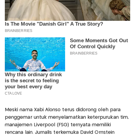
Meski nama Xabi Alonso terus didorong oleh para
penggemar untuk menyelamatkan keterpurukan tim,
manajemen Liverpool (FSG) ternyata memiliki
rencana lain. Jurnalis terkemuka David Ornstein