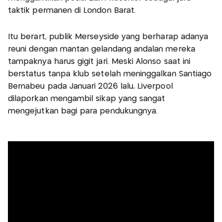
taktik permanen di London Barat.
Itu berart, publik Merseyside yang berharap adanya
reuni dengan mantan gelandang andalan mereka
tampaknya harus gigit jari. Meski Alonso saat ini
berstatus tanpa klub setelah meninggalkan Santiago
Bernabeu pada Januari 2026 lalu, Liverpool
dilaporkan mengambil sikap yang sangat
mengejutkan bagi para pendukungnya.