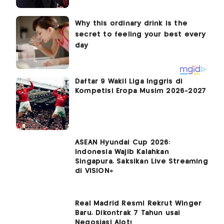
Daftar 9 Wakil Liga Inggris di
Kompetisi Eropa Musim 2026-2027
ASEAN Hyundai Cup 2026:
Indonesia Wajib Kalahkan
Singapura, Saksikan Live Streaming
di VISION+
Real Madrid Resmi Rekrut Winger
Baru, Dikontrak 7 Tahun usai
Negosiasi Alot!