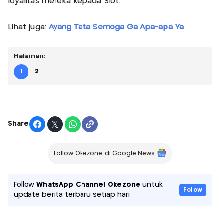
loyalitas mereka kepada Slot.
Lihat juga:
Ayang Tata Semoga Ga Apa-apa Ya
Halaman:
1
2
Share
Follow Okezone di Google News
Follow
WhatsApp Channel Okezone
untuk
Follow
update berita terbaru setiap hari