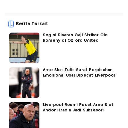
Berita Terkait
Segini Kisaran Gaji Striker Ole
Romeny di Oxford United
Arne Slot Tulis Surat Perpisahan
Emosional Usai Dipecat Liverpool
Liverpool Resmi Pecat Arne Slot,
Andoni Iraola Jadi Suksesor!