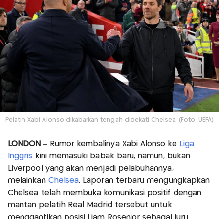
Pelatih Xabi Alonso dikabarkan tengah didekati Chelsea. (Foto: UEFA)
LONDON
– Rumor kembalinya Xabi Alonso ke
Liga
Inggris
kini memasuki babak baru, namun, bukan
Liverpool yang akan menjadi pelabuhannya,
melainkan
Chelsea
. Laporan terbaru mengungkapkan
Chelsea telah membuka komunikasi positif dengan
mantan pelatih Real Madrid tersebut untuk
menggantikan posisi Liam Rosenior sebagai juru