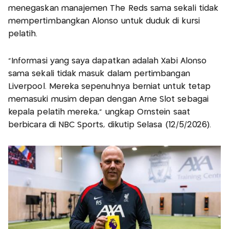
menegaskan manajemen The Reds sama sekali tidak
mempertimbangkan Alonso untuk duduk di kursi
pelatih.
"Informasi yang saya dapatkan adalah Xabi Alonso
sama sekali tidak masuk dalam pertimbangan
Liverpool. Mereka sepenuhnya berniat untuk tetap
memasuki musim depan dengan Arne Slot sebagai
kepala pelatih mereka," ungkap Ornstein saat
berbicara di NBC Sports, dikutip Selasa (12/5/2026).