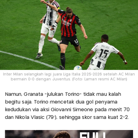
Inter Milan selangkah lagi juara Liga Italia 2025-2026 setelah AC Milan
bermain 0-0 dengan Juventus. (Foto: Laman resmi AC Milan)
Namun, Granata -julukan Torino- tidak mau kalah
begitu saja. Torino mencetak dua gol penyama
kedudukan via aksi Giovanni Simeone pada menit 70
dan Nikola Vlasic (79’), sehingga skor sama kuat 2-2.