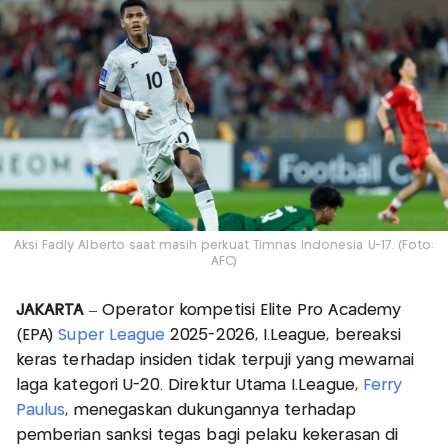
Aksi Fadly Alberto saat masih perkuat Timnas Indonesia U-17. (Foto:
AFC)
JAKARTA
– Operator kompetisi Elite Pro Academy
(EPA)
Super League
2025-2026, I.League, bereaksi
keras terhadap insiden tidak terpuji yang mewarnai
laga kategori U-20. Direktur Utama I.League,
Ferry
Paulus
, menegaskan dukungannya terhadap
pemberian sanksi tegas bagi pelaku kekerasan di