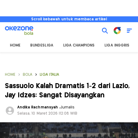
Scroll kebawah untuk membaca artikel
HOME
BUNDESLIGA
LIGA CHAMPIONS
LIGA INGGRIS
HOME
BOLA
LIGA ITALIA
Sassuolo Kalah Dramatis 1-2 dari Lazio,
Jay Idzes: Sangat Disayangkan
Andika Rachmansyah
,
Jurnalis
Selasa, 10 Maret 2026 |12:08 WIB