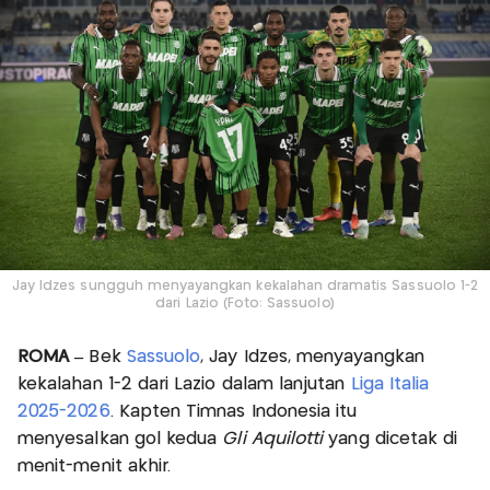
Jay Idzes sungguh menyayangkan kekalahan dramatis Sassuolo 1-2
dari Lazio (Foto: Sassuolo)
ROMA –
Bek
Sassuolo
, Jay Idzes, menyayangkan
kekalahan 1-2 dari Lazio dalam lanjutan
Liga Italia
2025-2026
. Kapten Timnas Indonesia itu
menyesalkan gol kedua
Gli Aquilotti
yang dicetak di
menit-menit akhir.