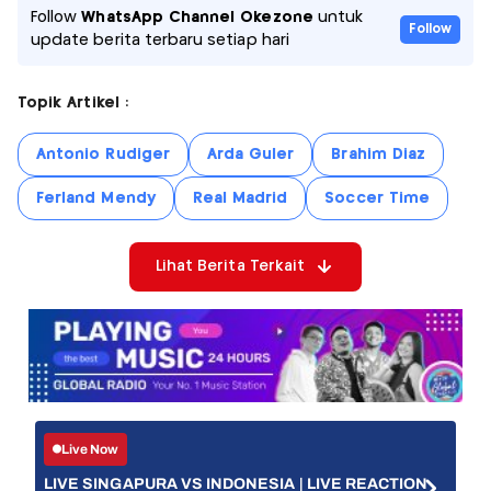
Follow
WhatsApp Channel Okezone
untuk
Follow
update berita terbaru setiap hari
Topik Artikel :
Antonio Rudiger
Arda Guler
Brahim Diaz
Ferland Mendy
Real Madrid
Soccer Time
Lihat Berita Terkait
Live Now
LIVE SINGAPURA VS INDONESIA | LIVE REACTION