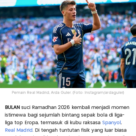
Pemain Real Madrid, Arda Guler. (Foto: Instagram/ardaguler)
BULAN
suci Ramadhan 2026 kembali menjadi momen
istimewa bagi sejumlah bintang sepak bola di liga-
liga top Eropa, termasuk di kubu raksasa
Spanyol
,
Real Madrid
. Di tengah tuntutan fisik yang luar biasa