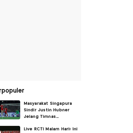
rpopuler
Masyarakat Singapura
Sindir Justin Hubner
Jelang Timnas
Indonesia vs Singapura:
Live RCTI Malam Hari! Ini
Ia Seolah-olah Lahir di