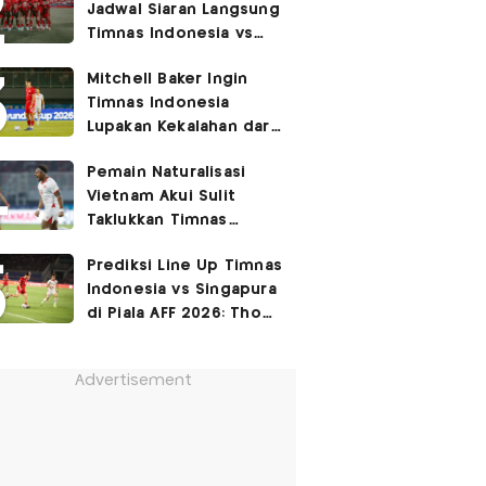
Jadwal Siaran Langsung
Permukiman Kumuh
Timnas Indonesia vs
Jakarta Barat!
Singapura di Piala AFF
Mitchell Baker Ingin
2026
Timnas Indonesia
Lupakan Kekalahan dari
Vietnam: Fokus 3 Poin
Pemain Naturalisasi
di Singapura!
Vietnam Akui Sulit
Taklukkan Timnas
Indonesia di Kandang
Prediksi Line Up Timnas
Lawan
Indonesia vs Singapura
di Piala AFF 2026: Thom
Haye Digeser ke
Tengah!
Advertisement