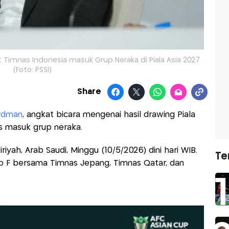
Timnas Indonesia masuk Grup Neraka di Piala Asia 2027
(Foto: PSSI)
Share
rdman
, angkat bicara mengenai hasil drawing Piala
us masuk grup neraka.
iriyah, Arab Saudi, Minggu (10/5/2026) dini hari WIB.
Te
p F bersama Timnas Jepang, Timnas Qatar, dan