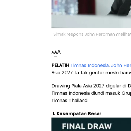
Simak respons John Herdman melihat 
A
A
A
PELATIH
Timnas Indonesia
,
John He
Asia 2027. Ia tak gentar meski har
Drawing Piala Asia 2027 digelar di D
Timnas Indonesia diundi masuk Gru
Timnas Thailand.
1. Kesempatan Besar