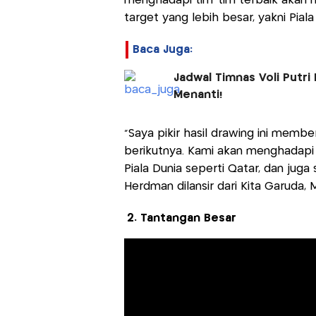
menghadapi tim-tim terbaik akan m
target yang lebih besar, yakni Pial
Baca Juga:
Jadwal Timnas Voli Putri
Menanti!
“Saya pikir hasil drawing ini mem
berikutnya. Kami akan menghadapi 
Piala Dunia seperti Qatar, dan juga s
Herdman dilansir dari Kita Garuda, 
2. Tantangan Besar