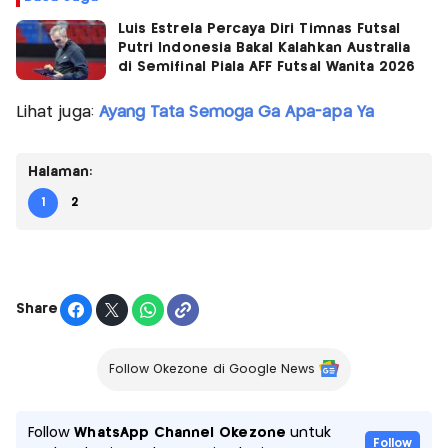
Luis Estrela Percaya Diri Timnas Futsal
Putri Indonesia Bakal Kalahkan Australia
di Semifinal Piala AFF Futsal Wanita 2026
Lihat juga:
Ayang Tata Semoga Ga Apa-apa Ya
Halaman:
1
2
Share
Follow Okezone di Google News
Follow
WhatsApp Channel Okezone
untuk
Follow