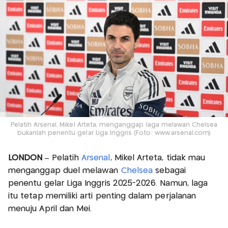
Pelatih Arsenal, Mikel Arteta, menganggap laga melawan Chelsea
bukanlah penentu gelar Liga Inggris (Foto: www.arsenal.com)
LONDON –
Pelatih
Arsenal
, Mikel Arteta, tidak mau
menganggap duel melawan
Chelsea
sebagai
penentu gelar Liga Inggris 2025-2026. Namun, laga
itu tetap memiliki arti penting dalam perjalanan
menuju April dan Mei.