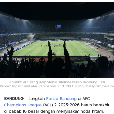
3 Sanksi AFC yang Berpotensi Diterima Persib Bandung Usai
Kemenangan Pahit atas Ratchaburi FC di GBLA. (Foto: Instagram/persib)
BANDUNG
– Langkah
Persib Bandung
di AFC
Champions League
(ACL) 2 2025-2026 harus berakhir
di babak 16 besar dengan menyisakan noda hitam.