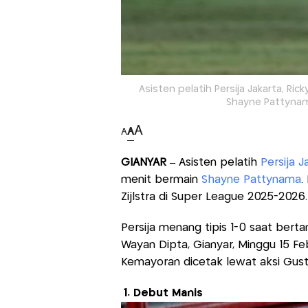
Asisten pelatih Persija Jakarta, Ri
Shayne Pattynam
A
A
A
GIANYAR –
Asisten pelatih
Persija J
menit bermain
Shayne Pattynama
.
Zijlstra di Super League 2025-2026.
Persija menang tipis 1-0 saat berta
Wayan Dipta, Gianyar, Minggu 15 
Kemayoran dicetak lewat aksi Gus
1. Debut Manis