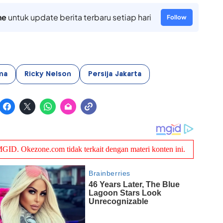
ne
untuk update berita terbaru setiap hari
Follow
ma
Ricky Nelson
Persija Jakarta