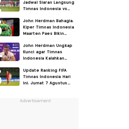
Jadwal Siaran Langsung
Timnas Indonesia vs
Singapura di Piala AFF
John Herdman Bahagia,
2026: Laga Hidup Mati
Kiper Timnas Indonesia
Maarten Paes Bikin
Juara Liga Champions
John Herdman Ungkap
Duduk di Bangku
Kunci agar Timnas
Cadangan!
Indonesia Kalahkan
Singapura di Piala AFF
Update Ranking FIFA
2026: Tenang tapi
Timnas Indonesia Hari
Berapi-api
Ini, Jumat 7 Agustus
2026: Jauh Tinggalkan
Singapura!
Advertisement