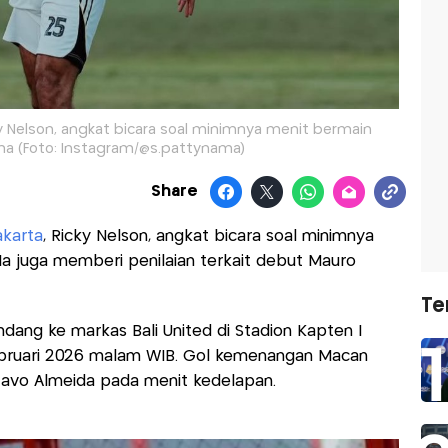
cky Nelson, angkat bicara soal minimnya menit bermain
a (Foto: Instagram/@s.pattynama)
Share
akarta
, Ricky Nelson, angkat bicara soal minimnya
 Ia juga memberi penilaian terkait debut Mauro
Te
ndang ke markas Bali United di Stadion Kapten I
Februari 2026 malam WIB. Gol kemenangan Macan
tavo Almeida pada menit kedelapan.