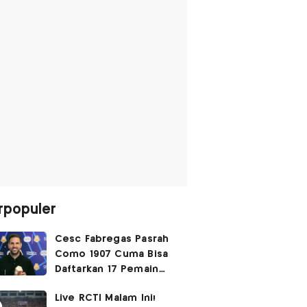
rpopuler
Cesc Fabregas Pasrah
Como 1907 Cuma Bisa
Daftarkan 17 Pemain
untuk Liga Champions
Live RCTI Malam Ini!
2026-2027