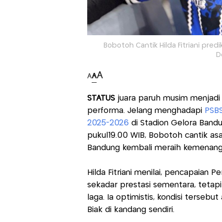
Bobotoh Cantik Hilda Fitriani pred
D
A
A
A
STATUS
juara paruh musim menjadi
performa. Jelang menghadapi
PSBS
2025-2026
di Stadion Gelora Bandu
pukul19.00 WIB, Bobotoh cantik asal
Bandung kembali meraih kemenanga
Hilda Fitriani menilai, pencapaian
sekadar prestasi sementara, tetapi
laga. Ia optimistis, kondisi terse
Biak di kandang sendiri.