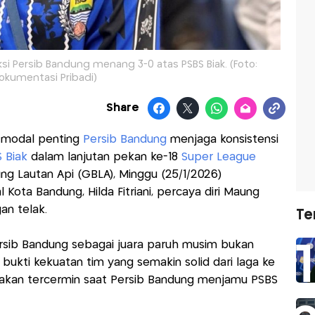
iksi Persib Bandung menang 3-0 atas PSBS Biak. (Foto:
okumentasi Pribadi)
Share
 modal penting
Persib Bandung
menjaga konsistensi
 Biak
dalam lanjutan pekan ke-18
Super League
ng Lautan Api (GBLA), Minggu (25/1/2026)
 Kota Bandung, Hilda Fitriani, percaya diri Maung
n telak.
Te
 Persib Bandung sebagai juara paruh musim bukan
 bukti kekuatan tim yang semakin solid dari laga ke
but akan tercermin saat Persib Bandung menjamu PSBS