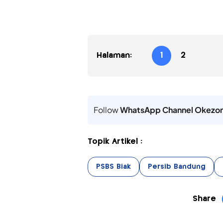
Halaman:
1
2
Follow
WhatsApp Channel Okezo
Topik Artikel :
PSBS Biak
Persib Bandung
Share