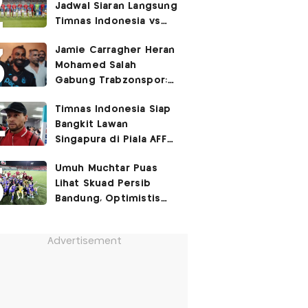
Jadwal Siaran Langsung
Timnas Indonesia vs
Singapura di Piala AFF
Jamie Carragher Heran
2026: Laga Hidup Mati
Mohamed Salah
Gabung Trabzonspor:
Dia seperti Cristiano
Timnas Indonesia Siap
Ronaldo, Harusnya ke
Bangkit Lawan
Juventus!
Singapura di Piala AFF
2026, Marc Klok: Demi
Umuh Muchtar Puas
280 Juta Pendukung
Lihat Skuad Persib
Kami
Bandung, Optimistis
Tatap Musim 2026-2027
Advertisement