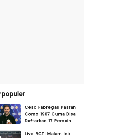
rpopuler
Cesc Fabregas Pasrah
Como 1907 Cuma Bisa
Daftarkan 17 Pemain
untuk Liga Champions
Live RCTI Malam Ini!
2026-2027