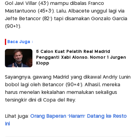
Gol Javi Villar (43’) mampu dibalas Franco
Mastantuono (45+3’). Lalu, Albacete unggul lagi via
Jefte Betancor (82’) tapi disamakan Gonzalo Garcia
(90+1’).
Baca Juga :
5 Calon Kuat Pelatih Real Madrid
Pengganti Xabi Alonso, Nomor 1 Jurgen
Klopp
Sayangnya, gawang Madrid yang dikawal Andriy Lunin
bobol lagi oleh Betancor (90+4’). Alhasil, mereka
harus menelan kekalahan memalukan sekaligus
tersingkir dini di Copa del Rey.
Lihat juga:
Orang Baperan 'Haram' Datang ke Resto
Ini