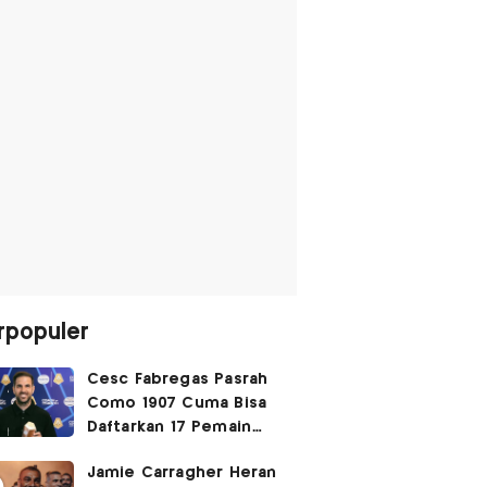
rpopuler
Cesc Fabregas Pasrah
Como 1907 Cuma Bisa
Daftarkan 17 Pemain
untuk Liga Champions
Jamie Carragher Heran
2026-2027