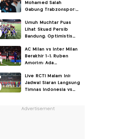
Mohamed Salah
Gabung Trabzonspor:
Dia seperti Cristiano
Umuh Muchtar Puas
Ronaldo, Harusnya ke
Lihat Skuad Persib
Juventus!
Bandung, Optimistis
Tatap Musim 2026-2027
AC Milan vs Inter Milan
Berakhir 1-1, Ruben
Amorim: Ada
Peningkatan
Live RCTI Malam Ini!
Jadwal Siaran Langsung
Timnas Indonesia vs
Singapura di Piala AFF
2026: Laga Hidup Mati
Advertisement