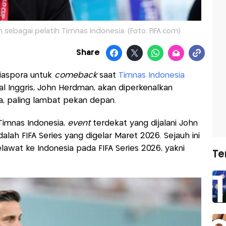
sebagai pelatih Timnas Indonesia. (Foto: FIFA.com)
Share
iaspora untuk
comeback
saat
Timnas Indonesia
sal Inggris, John Herdman, akan diperkenalkan
ia, paling lambat pekan depan.
Timnas Indonesia,
event
terdekat yang dijalani John
ah FIFA Series yang digelar Maret 2026. Sejauh ini
awat ke Indonesia pada FIFA Series 2026, yakni
Te