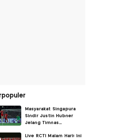
rpopuler
Masyarakat Singapura
Sindir Justin Hubner
Jelang Timnas
Indonesia vs Singapura:
Live RCTI Malam Hari! Ini
Ia Seolah-olah Lahir di