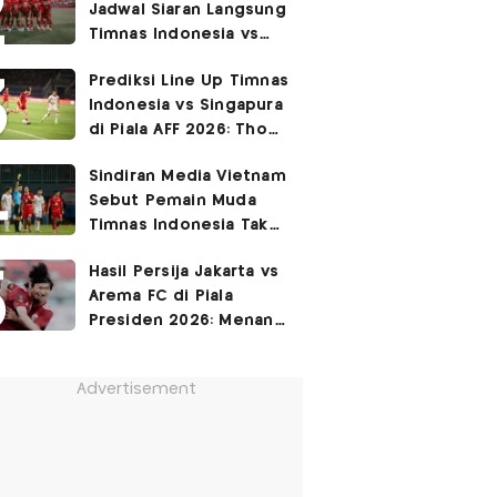
Jadwal Siaran Langsung
Permukiman Kumuh
Timnas Indonesia vs
Jakarta Barat!
Singapura di Piala AFF
Prediksi Line Up Timnas
2026
Indonesia vs Singapura
di Piala AFF 2026: Thom
Haye Digeser ke
Sindiran Media Vietnam
Tengah!
Sebut Pemain Muda
Timnas Indonesia Tak
Berguna di Piala AFF
Hasil Persija Jakarta vs
2026
Arema FC di Piala
Presiden 2026: Menang
3-1, Macan Kemayoran
Rebut Peringkat Ke-3!
Advertisement