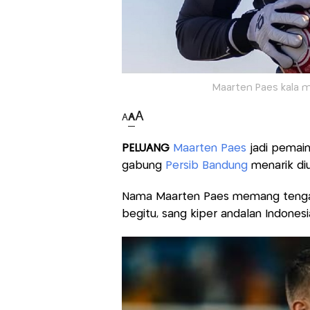
Maarten Paes kala m
A
A
A
PELUANG
Maarten Paes
jadi pemain
gabung
Persib Bandung
menarik diu
Nama Maarten Paes memang tengah 
begitu, sang kiper andalan Indones