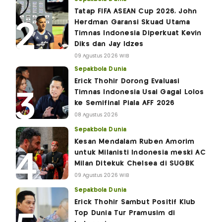
Tatap FIFA ASEAN Cup 2026, John
Herdman Garansi Skuad Utama
Timnas Indonesia Diperkuat Kevin
Diks dan Jay Idzes
09 Agustus 2026 WIB
Sepakbola Dunia
Erick Thohir Dorong Evaluasi
Timnas Indonesia Usai Gagal Lolos
ke Semifinal Piala AFF 2026
08 Agustus 2026
Sepakbola Dunia
Kesan Mendalam Ruben Amorim
untuk Milanisti Indonesia meski AC
Milan Ditekuk Chelsea di SUGBK
09 Agustus 2026 WIB
Sepakbola Dunia
Erick Thohir Sambut Positif Klub
Top Dunia Tur Pramusim di