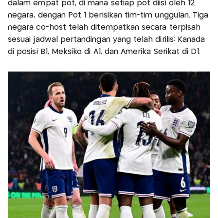
dalam empat pot, di mana setiap pot diisi oleh 12
negara, dengan Pot 1 berisikan tim-tim unggulan. Tiga
negara co-host telah ditempatkan secara terpisah
sesuai jadwal pertandingan yang telah dirilis: Kanada
di posisi B1, Meksiko di A1, dan Amerika Serikat di D1.