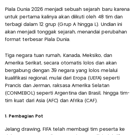
Piala Dunia 2026 menjadi sebuah sejarah baru karena
untuk pertama kalinya akan diikuti oleh 48 tim dan
terbagi dalam 12 grup (Grup A hingga L). Undian ini
akan menjadi tonggak sejarah, menandai perubahan
format terbesar Piala Dunia.
Tiga negara tuan rumah, Kanada, Meksiko, dan
Amerika Serikat, secara otomatis lolos dan akan
bergabung dengan 39 negara yang lolos melalui
kualifikasi regional, mulai dari Eropa (UEFA) seperti
Prancis dan Jerman, raksasa Amerika Selatan
(CONMEBOL) seperti Argentina dan Brasil, hingga tim-
tim kuat dari Asia (AFC) dan Afrika (CAF).
1. Pembagian Pot
Jelang drawing, FIFA telah membagi tim peserta ke