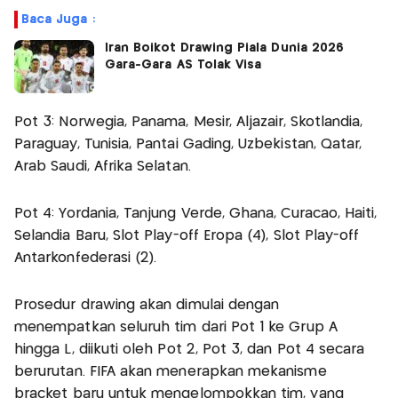
Baca Juga :
Iran Boikot Drawing Piala Dunia 2026
Gara-Gara AS Tolak Visa
Pot 3: Norwegia, Panama, Mesir, Aljazair, Skotlandia,
Paraguay, Tunisia, Pantai Gading, Uzbekistan, Qatar,
Arab Saudi, Afrika Selatan.
Pot 4: Yordania, Tanjung Verde, Ghana, Curacao, Haiti,
Selandia Baru, Slot Play-off Eropa (4), Slot Play-off
Antarkonfederasi (2).
Prosedur drawing akan dimulai dengan
menempatkan seluruh tim dari Pot 1 ke Grup A
hingga L, diikuti oleh Pot 2, Pot 3, dan Pot 4 secara
berurutan. FIFA akan menerapkan mekanisme
bracket baru untuk mengelompokkan tim, yang