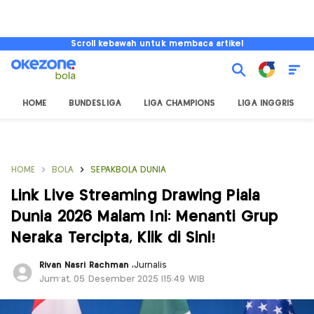
Scroll kebawah untuk membaca artikel
HOME
BUNDESLIGA
LIGA CHAMPIONS
LIGA INGGRIS
HOME
BOLA
SEPAKBOLA DUNIA
Link Live Streaming Drawing Piala
Dunia 2026 Malam Ini: Menanti Grup
Neraka Tercipta, Klik di Sini!
Rivan Nasri Rachman
,
Jurnalis
Jum'at, 05 Desember 2025 |15:49 WIB