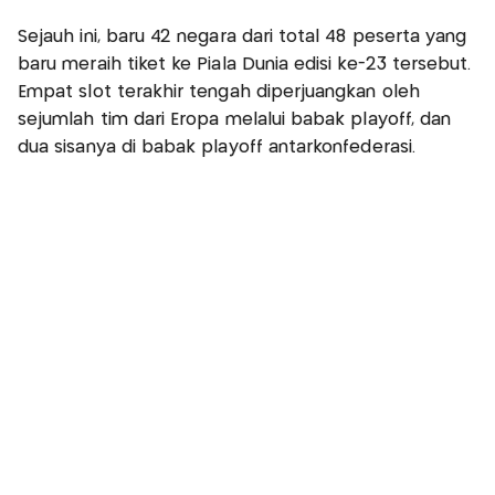
Sejauh ini, baru 42 negara dari total 48 peserta yang
baru meraih tiket ke Piala Dunia edisi ke-23 tersebut.
Empat slot terakhir tengah diperjuangkan oleh
sejumlah tim dari Eropa melalui babak playoff, dan
dua sisanya di babak playoff antarkonfederasi.