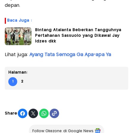
depan.
Baca Juga :
Bintang Atalanta Beberkan Tangguhnya
Pertahanan Sassuolo yang Dikawal Jay
Idzes dkk
Lihat juga:
Ayang Tata Semoga Ga Apa-apa Ya
Halaman:
1
2
Share
Follow Okezone di Google News