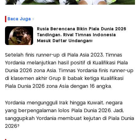
Baca Juga :
Rusia Berencana Bikin Piala Dunia 2026
Tandingan, Rival Timnas Indonesia
Masuk Daftar Undangan!
Setelah finis runner-up di Piala Asia 2023, Timnas
Yordania melanjutkan hasil positif di Kualifikasi Piala
Dunia 2026 zona Asia. Timnas Yordania finis runner-up
di klasemen akhir Grup B babak ketiga Kualifikasi
Piala Dunia 2026 zona Asia dengan 16 angka.
Yordania mengungguli Irak hingga Kuwait, negara
yang berpengalaman lolos Piala Dunia 2026. Jadi,
sanggupkah Yordania membuat kejutan di Piala Dunia
2026?