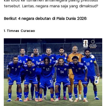
kali lolos ke turnamen antarnegara paling prestisius
tersebut. Lantas, negara mana saja yang dimaksud?
Berikut 4 negara debutan di Piala Dunia 2026:
1. Timnas Curacao