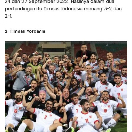
24 dan 27 September 2022. Hasilnya dalam dua
pertandingan itu Timnas Indonesia menang 3-2 dan
2-1.
2. Timnas Yordania