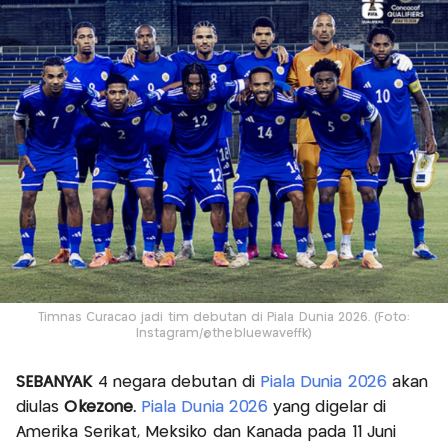
Timnas Curacao jadi tim debutan di Piala Dunia 2026. (Foto:
Instagram/@thebluewaveffk)
SEBANYAK
4 negara debutan di
Piala Dunia 2026
akan
diulas
Okezone.
Piala Dunia 2026
yang digelar di
Amerika Serikat, Meksiko dan Kanada pada 11 Juni