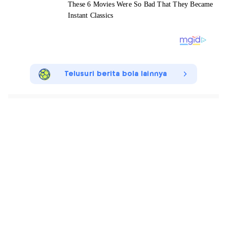
Telusuri berita bola lainnya