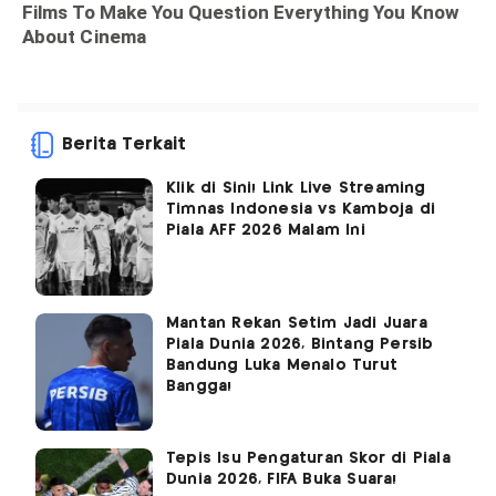
Berita Terkait
Klik di Sini! Link Live Streaming
Timnas Indonesia vs Kamboja di
Piala AFF 2026 Malam Ini
Mantan Rekan Setim Jadi Juara
Piala Dunia 2026, Bintang Persib
Bandung Luka Menalo Turut
Bangga!
Tepis Isu Pengaturan Skor di Piala
Dunia 2026, FIFA Buka Suara!