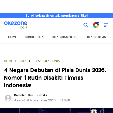
Scroll kebawah untuk membaca artikel
HOME
BUNDESLIGA
LIGA CHAMPIONS
LIGA INGGRIS
HOME
BOLA
SEPAKBOLA DUNIA
4 Negara Debutan di Piala Dunia 2026,
Nomor 1 Rutin Disakiti Timnas
Indonesia!
Ramdani Bur
,
Jurnalis
Jum'at, 21 November 2025 |11:51 WIB