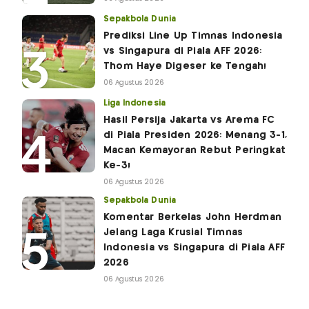
Sepakbola Dunia
Prediksi Line Up Timnas Indonesia
vs Singapura di Piala AFF 2026:
Thom Haye Digeser ke Tengah!
06 Agustus 2026
Liga Indonesia
Hasil Persija Jakarta vs Arema FC
di Piala Presiden 2026: Menang 3-1,
Macan Kemayoran Rebut Peringkat
Ke-3!
06 Agustus 2026
Sepakbola Dunia
Komentar Berkelas John Herdman
Jelang Laga Krusial Timnas
Indonesia vs Singapura di Piala AFF
2026
06 Agustus 2026