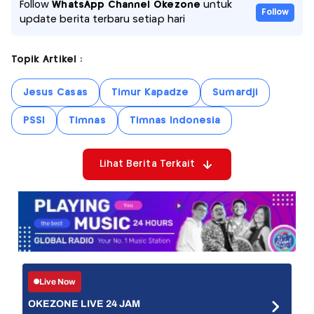
Follow
WhatsApp Channel Okezone
untuk
Follow
update berita terbaru setiap hari
Topik Artikel :
Jesus Casas
Timur Kapadze
Sumardji
PSSI
Timnas
Timnas Indonesia
Lihat Berita Terkait
Live Now
OKEZONE LIVE 24 JAM