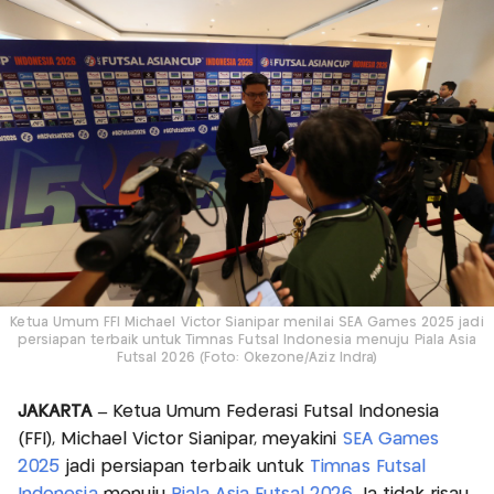
Ketua Umum FFI Michael Victor Sianipar menilai SEA Games 2025 jadi
persiapan terbaik untuk Timnas Futsal Indonesia menuju Piala Asia
Futsal 2026 (Foto: Okezone/Aziz Indra)
JAKARTA –
Ketua Umum Federasi Futsal Indonesia
(FFI), Michael Victor Sianipar, meyakini
SEA Games
2025
jadi persiapan terbaik untuk
Timnas Futsal