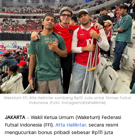
Waketum FFI, Atta Halilintar sumbang Rp111 Juta untuk Timnas Futsal
Indonesia. (Foto: Instagram/attahalilintar)
JAKARTA
– Wakil Ketua Umum (Waketum) Federasi
Futsal Indonesia (FFI),
Atta Halilintar,
secara resmi
mengucurkan bonus pribadi sebesar Rp111 juta