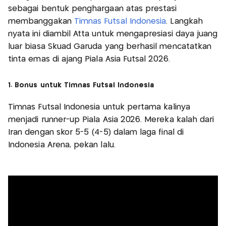
sebagai bentuk penghargaan atas prestasi
membanggakan
Timnas Futsal Indonesia
. Langkah
nyata ini diambil Atta untuk mengapresiasi daya juang
luar biasa Skuad Garuda yang berhasil mencatatkan
tinta emas di ajang Piala Asia Futsal 2026.
1. Bonus untuk Timnas Futsal Indonesia
Timnas Futsal Indonesia untuk pertama kalinya
menjadi runner-up Piala Asia 2026. Mereka kalah dari
Iran dengan skor 5-5 (4-5) dalam laga final di
Indonesia Arena, pekan lalu.