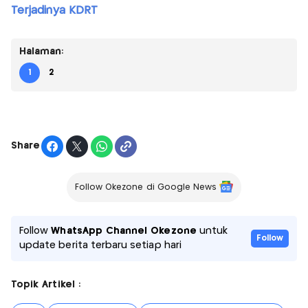
Terjadinya KDRT
Halaman:
1
2
Share
Follow Okezone di Google News
Follow
WhatsApp Channel Okezone
untuk
Follow
update berita terbaru setiap hari
Topik Artikel :