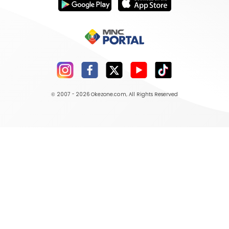
© 2007 - 2026
Okezone.com
, All Rights Reserved