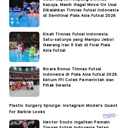
Kazuya, Masih Gagal Move On Usai
Dikalahkan Timnas Futsal Indonesia
di Semifinal Piala Asia Futsal 2026
Kisah Timnas Futsal Indonesia,
Satu-satunya yang Mampu Jebol
Gawang Iran 5 Kali di Final Piala
Asia Futsal
Bicara Bonus Timnas Futsal
Indonesia di Piala Asia Futsal 2026,
Ketum FFI Colek Pemerintah dan
Pihak Swasta
Hector Souto Ingatkan Pemain
Timnas Futsal Indonesia Tetap