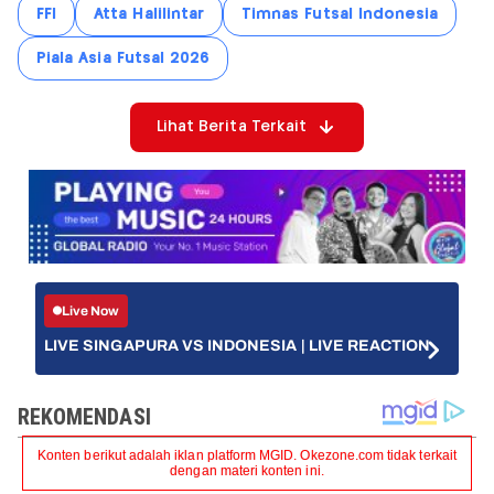
FFI
Atta Halilintar
Timnas Futsal Indonesia
Piala Asia Futsal 2026
Lihat Berita Terkait
Live Now
LIVE SINGAPURA VS INDONESIA | LIVE REACTION