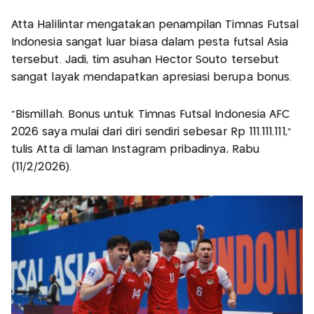
Atta Halilintar mengatakan penampilan Timnas Futsal
Indonesia sangat luar biasa dalam pesta futsal Asia
tersebut. Jadi, tim asuhan Hector Souto tersebut
sangat layak mendapatkan apresiasi berupa bonus.
"Bismillah. Bonus untuk Timnas Futsal Indonesia AFC
2026 saya mulai dari diri sendiri sebesar Rp 111.111.111,"
tulis Atta di laman Instagram pribadinya, Rabu
(11/2/2026).