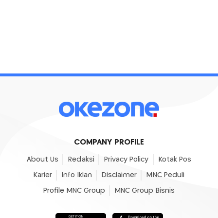
COMPANY PROFILE
About Us
Redaksi
Privacy Policy
Kotak Pos
Karier
Info Iklan
Disclaimer
MNC Peduli
Profile MNC Group
MNC Group Bisnis