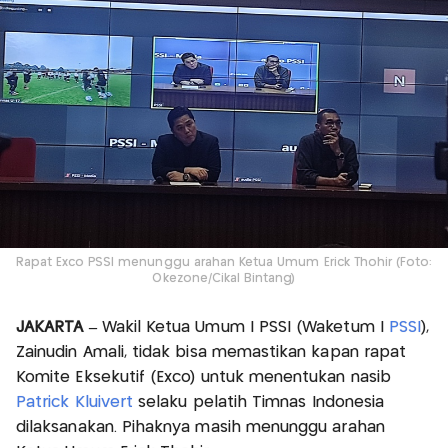
Rapat Exco PSSI menunggu arahan Ketua Umum Erick Thohir (Foto:
Okezone/Cikal Bintang)
JAKARTA –
Wakil Ketua Umum I PSSI (Waketum I
PSSI
),
Zainudin Amali, tidak bisa memastikan kapan rapat
Komite Eksekutif (Exco) untuk menentukan nasib
Patrick Kluivert
selaku pelatih Timnas Indonesia
dilaksanakan. Pihaknya masih menunggu arahan