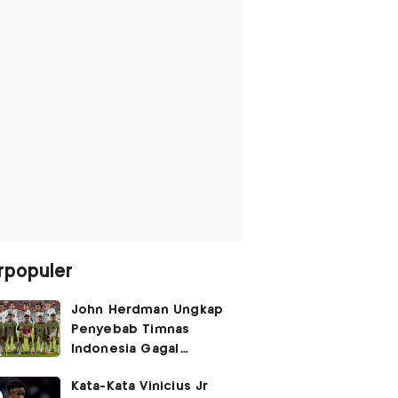
rpopuler
John Herdman Ungkap
Penyebab Timnas
Indonesia Gagal
Kalahkan Singapura di
Kata-Kata Vinicius Jr
Piala AFF 2026