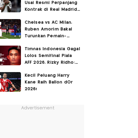
Usai Resmi Perpanjang
Kontrak di Real Madrid
hingga 2032
Chelsea vs AC Milan,
Ruben Amorim Bakal
Turunkan Pemain-
Pemain Kunci!
Timnas Indonesia Gagal
Lolos Semifinal Piala
AFF 2026, Rizky Ridho:
Kami Minta Maaf
Kecil Peluang Harry
Kane Raih Ballon dOr
2026!
Advertisement