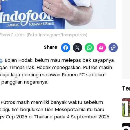
rans Putros. (Foto: Instagram/fransputros)
Share
g
, Bojan Hodak, belum mau melepas bek sayapnya,
gan Timnas Irak. Hodak menegaskan, Putros masih
dapi laga penting melawan Borneo FC sebelum
 panggilan negaranya.
Te
an Putros masih memiliki banyak waktu sebelum
agi, tim berjulukan Lion Mesopotamia itu baru
ng’s Cup 2025 di Thailand pada 4 September 2025.