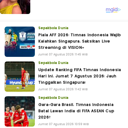
Sepakbola Dunia
Piala AFF 2026: Timnas Indonesia Wajib
Kalahkan Singapura, Saksikan Live
Streaming di VISION+
Jum'at 07 Agustus 2026 11:45 WIB
Sepakbola Dunia
Update Ranking FIFA Timnas Indonesia
Hari Ini, Jumat 7 Agustus 2026: Jauh
Tinggalkan Singapura!
Jum'at 07 Agustus 2026 11:42 WIB
Sepakbola Dunia
Gara-Gara Brasil, Timnas Indonesia
Batal Lawan India di FIFA ASEAN Cup
2026?
Jum'at 07 Agustus 2026 10:59 WIB