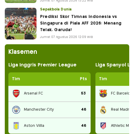
Jum'at 07 Agustus 2026 13:22 WIB
Sepakbola Dunia
Prediksi Skor Timnas Indonesia vs
Singapura di Piala AFF 2026: Menang
Telak, Garuda?
Jum'at 07 Agustus 2026 12:09 WIB