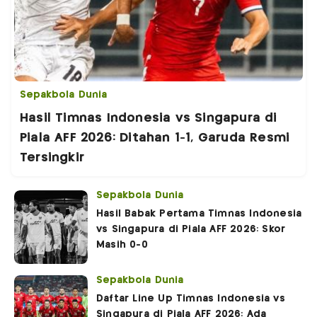
Sepakbola Dunia
Hasil Timnas Indonesia vs Singapura di
Piala AFF 2026: Ditahan 1-1, Garuda Resmi
Tersingkir
Sepakbola Dunia
Hasil Babak Pertama Timnas Indonesia
vs Singapura di Piala AFF 2026: Skor
Masih 0-0
Sepakbola Dunia
Daftar Line Up Timnas Indonesia vs
Singapura di Piala AFF 2026: Ada