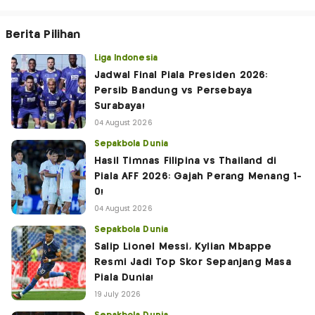
Berita Pilihan
Liga Indonesia
Jadwal Final Piala Presiden 2026:
Persib Bandung vs Persebaya
Surabaya!
04 August 2026
Sepakbola Dunia
Hasil Timnas Filipina vs Thailand di
Piala AFF 2026: Gajah Perang Menang 1-
0!
04 August 2026
Sepakbola Dunia
Salip Lionel Messi, Kylian Mbappe
Resmi Jadi Top Skor Sepanjang Masa
Piala Dunia!
19 July 2026