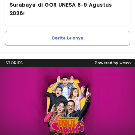
Surabaya di GOR UNESA 8-9 Agustus
2026!
Berita Lainnya