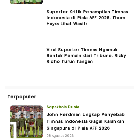
Suporter Kritik Penampilan Timnas
Indonesia di Piala AFF 2026, Thom
Haye: Lihat Wasit!
Viral Suporter Timnas Ngamuk
Bentak Pemain dari Tribune, Rizky
Ridho Turun Tangan
Terpopuler
Sepakbola Dunia
John Herdman Ungkap Penyebab
Timnas Indonesia Gagal Kalahkan
Singapura di Piala AFF 2026
08 Agustus 2026