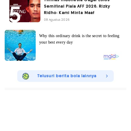
Semifinal Piala AFF 2026, Rizky
Ridho: Kami Minta Maaf
08 Agustus 2026
Telusuri berita bola lainnya