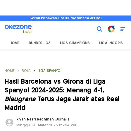
Scroll kebawah untuk membaca artikel
HOME
BUNDESLIGA
LIGA CHAMPIONS
LIGA INGGRIS
HOME
BOLA
LIGA SPANYOL
Hasil Barcelona vs Girona di Liga
Spanyol 2024-2025: Menang 4-1,
Blaugrana
Terus Jaga Jarak atas Real
Madrid
Rivan Nasri Rachman
,
Jurnalis
Minggu, 30 Maret 2025 |23:54 WIB