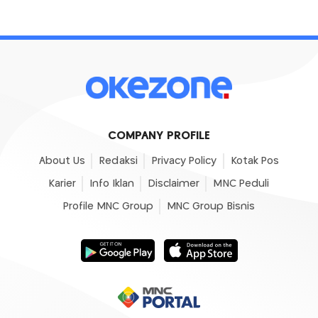
COMPANY PROFILE
About Us
Redaksi
Privacy Policy
Kotak Pos
Karier
Info Iklan
Disclaimer
MNC Peduli
Profile MNC Group
MNC Group Bisnis