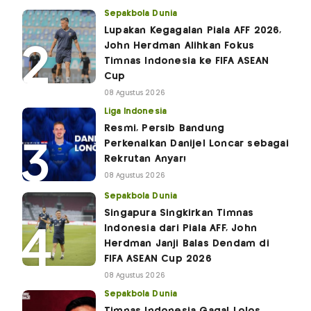
Sepakbola Dunia
Lupakan Kegagalan Piala AFF 2026,
John Herdman Alihkan Fokus
Timnas Indonesia ke FIFA ASEAN
Cup
08 Agustus 2026
Liga Indonesia
Resmi, Persib Bandung
Perkenalkan Danijel Loncar sebagai
Rekrutan Anyar!
08 Agustus 2026
Sepakbola Dunia
Singapura Singkirkan Timnas
Indonesia dari Piala AFF, John
Herdman Janji Balas Dendam di
FIFA ASEAN Cup 2026
08 Agustus 2026
Sepakbola Dunia
Timnas Indonesia Gagal Lolos