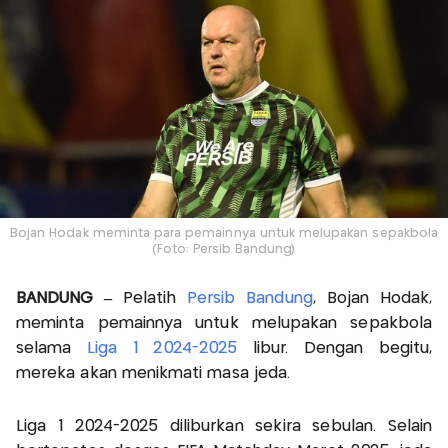
Bojan Hodak meminta para pemainnya untuk melupakan sepakbola
(Foto: Persib Bandung)
BANDUNG –
Pelatih
Persib Bandung
, Bojan Hodak,
meminta pemainnya untuk melupakan sepakbola
selama
Liga 1 2024-2025
libur. Dengan begitu,
mereka akan menikmati masa jeda.
Liga 1 2024-2025 diliburkan sekira sebulan. Selain