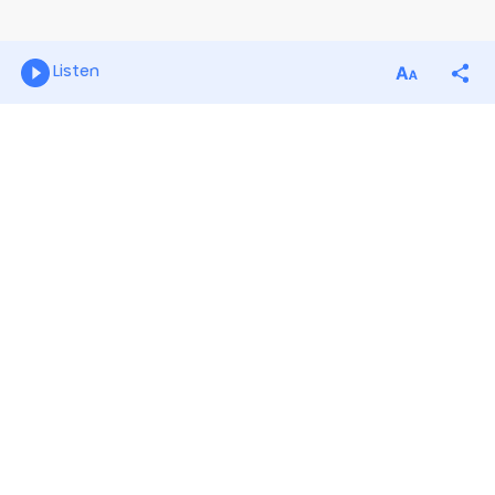
Listen