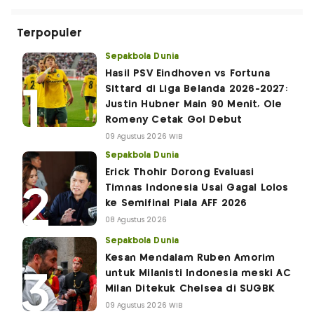
Terpopuler
Sepakbola Dunia
Hasil PSV Eindhoven vs Fortuna
Sittard di Liga Belanda 2026-2027:
Justin Hubner Main 90 Menit, Ole
Romeny Cetak Gol Debut
09 Agustus 2026 WIB
Sepakbola Dunia
Erick Thohir Dorong Evaluasi
Timnas Indonesia Usai Gagal Lolos
ke Semifinal Piala AFF 2026
08 Agustus 2026
Sepakbola Dunia
Kesan Mendalam Ruben Amorim
untuk Milanisti Indonesia meski AC
Milan Ditekuk Chelsea di SUGBK
09 Agustus 2026 WIB