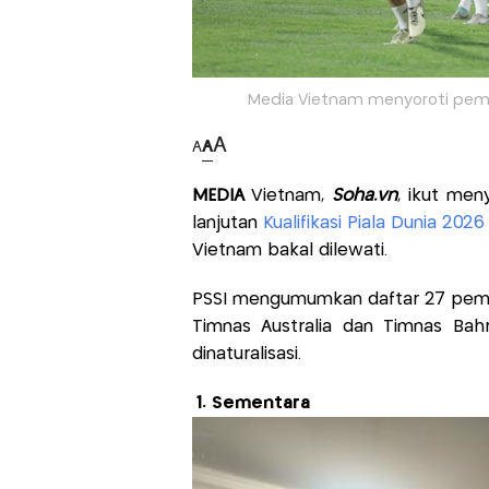
Media Vietnam menyoroti peman
A
A
A
MEDIA
Vietnam,
Soha.vn
, ikut me
lanjutan
Kualifikasi Piala Dunia 2026
Vietnam bakal dilewati.
PSSI mengumumkan daftar 27 pemain
Timnas Australia dan Timnas Bah
dinaturalisasi.
1. Sementara