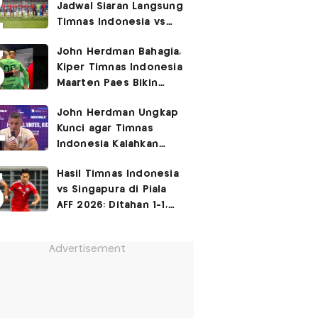
Jadwal Siaran Langsung
Timnas Indonesia vs
Singapura di Piala AFF
John Herdman Bahagia,
2026: Laga Hidup Mati
Kiper Timnas Indonesia
Maarten Paes Bikin
Juara Liga Champions
John Herdman Ungkap
Duduk di Bangku
Kunci agar Timnas
Cadangan!
Indonesia Kalahkan
Singapura di Piala AFF
Hasil Timnas Indonesia
2026: Tenang tapi
vs Singapura di Piala
Berapi-api
AFF 2026: Ditahan 1-1,
Garuda Resmi
Tersingkir
Advertisement