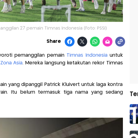
ggilan 27 pemain Timnas Indonesia (Foto: PSSI)
Share
nyoroti pemanggilan pemain
Timnas Indonesia
untuk
 Zona Asia
. Mereka langsung ketakutan rekor Timnas
 yang dipanggil Patrick Kluivert untuk laga kontra
rain. Itu belum termasuk tiga nama yang sedang
Te