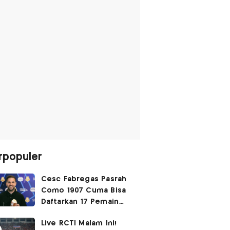
rpopuler
Cesc Fabregas Pasrah
Como 1907 Cuma Bisa
Daftarkan 17 Pemain
untuk Liga Champions
Live RCTI Malam Ini!
2026-2027