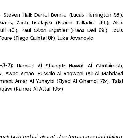
):
Steven Hall; Daniel Bennie (Lucas Herrington 98’),
ianis, Zach Lisolajski (Fabian Talladira 46’); Alex
ll 46’), Paul Okon-Engstler (Frans Deli 89’), Louis
oure (Tiago Quintal 81’), Luka Jovanovic
-3-3):
Hamed Al Shanqiti; Nawaf Al Ghulaimish,
, Awad Aman; Hussain Al Raqwani (Ali Al Mahdawi
mrani; Amar Al Yuhaybi (Ziyad Al Ghamdi 76’), Talal
aqawi (Ramez Al Attar 105’)
ak bola terkini, akurat, dan terpercaya dari dalam