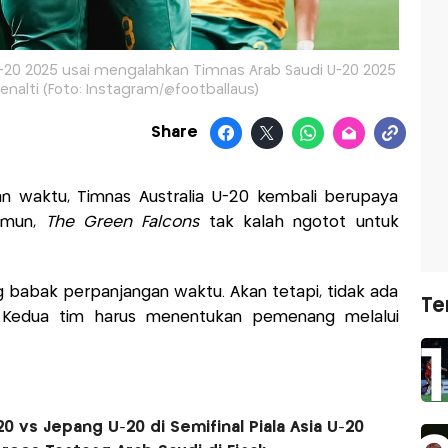
a U-20 2025 usai mengalahkan Timnas Arab Saudi U-20 2025
enalti (Foto: Instagram/@footballaus)
Share
 waktu, Timnas Australia U-20 kembali berupaya
amun,
The Green Falcons
tak kalah ngotot untuk
ng babak perpanjangan waktu. Akan tetapi, tidak ada
Te
i. Kedua tim harus menentukan pemenang melalui
20 vs Jepang U-20 di Semifinal Piala Asia U-20