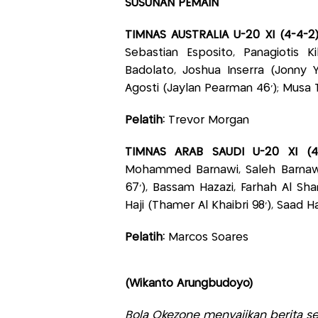
SUSUNAN PEMAIN
TIMNAS AUSTRALIA U-20 XI (4-4-2
Sebastian Esposito, Panagiotis Kik
Badolato, Joshua Inserra (Jonny Yu
Agosti (Jaylan Pearman 46’); Musa T
Pelatih:
Trevor Morgan
TIMNAS ARAB SAUDI U-20 XI (4
Mohammed Barnawi, Saleh Barnawi
67’), Bassam Hazazi, Farhah Al Sha
Haji (Thamer Al Khaibri 98’), Saad H
Pelatih:
Marcos Soares
(Wikanto Arungbudoyo)
Bola Okezone menyajikan berita sep