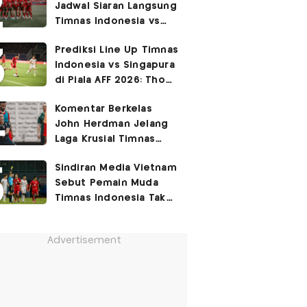
Jadwal Siaran Langsung
Permukiman Kumuh
Timnas Indonesia vs
Jakarta Barat!
Singapura di Piala AFF
Prediksi Line Up Timnas
2026
Indonesia vs Singapura
di Piala AFF 2026: Thom
Haye Digeser ke
Komentar Berkelas
Tengah!
John Herdman Jelang
Laga Krusial Timnas
Indonesia vs Singapura
Sindiran Media Vietnam
di Piala AFF 2026
Sebut Pemain Muda
Timnas Indonesia Tak
Berguna di Piala AFF
2026
Advertisement