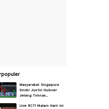
rpopuler
Masyarakat Singapura
Sindir Justin Hubner
Jelang Timnas
Indonesia vs Singapura:
Live RCTI Malam Hari! Ini
Ia Seolah-olah Lahir di