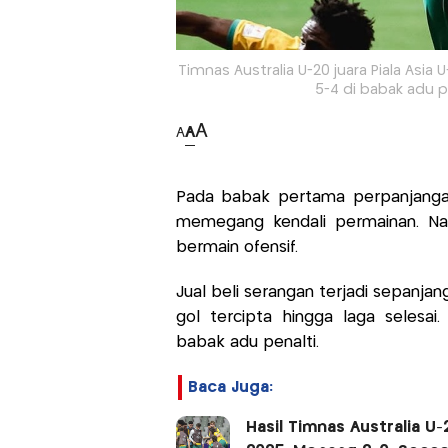
Timnas Australia U-20 juara Piala Asi
5-4 di babak adu p
A
A
A
Pada babak pertama perpanjangan
memegang kendali permainan. N
bermain ofensif.
Jual beli serangan terjadi sepanja
gol tercipta hingga laga selesa
babak adu penalti.
Baca Juga:
Hasil Timnas Australia U-