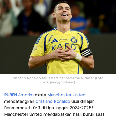
Cristiano Ronaldo terus bersinar bersama Al Nassr. (Foto:
Instagram/@cristiano)
RUBEN
Amorim
minta
Manchester United
mendatangkan
Cristiano Ronaldo
usai dihajar
Bournemouth 0-3 di Liga Inggris 2024-2025?
Manchester United mendapatkan hasil buruk saat