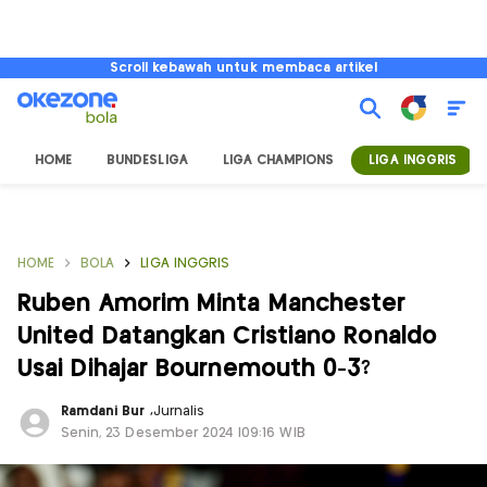
Scroll kebawah untuk membaca artikel
HOME
BUNDESLIGA
LIGA CHAMPIONS
LIGA INGGRIS
HOME
BOLA
LIGA INGGRIS
Ruben Amorim Minta Manchester
United Datangkan Cristiano Ronaldo
Usai Dihajar Bournemouth 0-3?
Ramdani Bur
,
Jurnalis
Senin, 23 Desember 2024 |09:16 WIB