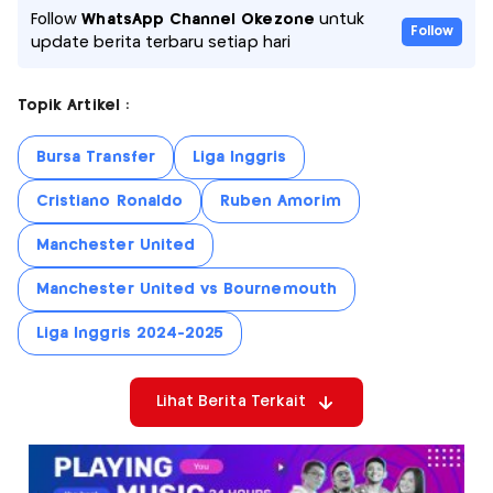
Follow
WhatsApp Channel Okezone
untuk
Follow
update berita terbaru setiap hari
Topik Artikel :
Bursa Transfer
Liga Inggris
Cristiano Ronaldo
Ruben Amorim
Manchester United
Manchester United vs Bournemouth
Liga Inggris 2024-2025
Lihat Berita Terkait