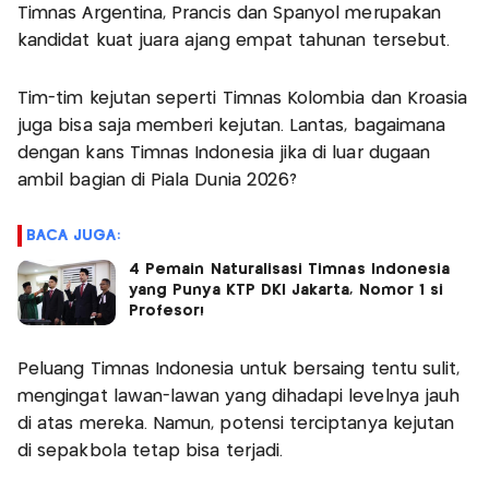
Timnas Argentina, Prancis dan Spanyol merupakan
kandidat kuat juara ajang empat tahunan tersebut.
Tim-tim kejutan seperti Timnas Kolombia dan Kroasia
juga bisa saja memberi kejutan. Lantas, bagaimana
dengan kans Timnas Indonesia jika di luar dugaan
ambil bagian di Piala Dunia 2026?
BACA JUGA:
4 Pemain Naturalisasi Timnas Indonesia
yang Punya KTP DKI Jakarta, Nomor 1 si
Profesor!
Peluang Timnas Indonesia untuk bersaing tentu sulit,
mengingat lawan-lawan yang dihadapi levelnya jauh
di atas mereka. Namun, potensi terciptanya kejutan
di sepakbola tetap bisa terjadi.