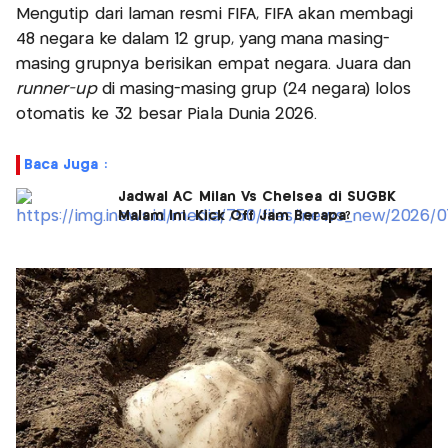
Mengutip dari laman resmi FIFA, FIFA akan membagi
48 negara ke dalam 12 grup, yang mana masing-
masing grupnya berisikan empat negara. Juara dan
runner-up
di masing-masing grup (24 negara) lolos
otomatis ke 32 besar Piala Dunia 2026.
Baca Juga :
Jadwal AC Milan Vs Chelsea di SUGBK
Malam Ini, Kick Off Jam Berapa?