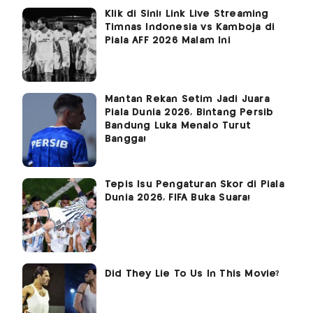
Klik di Sini! Link Live Streaming
Timnas Indonesia vs Kamboja di
Piala AFF 2026 Malam Ini
Mantan Rekan Setim Jadi Juara
Piala Dunia 2026, Bintang Persib
Bandung Luka Menalo Turut
Bangga!
Tepis Isu Pengaturan Skor di Piala
Dunia 2026, FIFA Buka Suara!