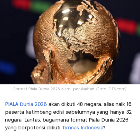
Format Piala Dunia 2026 alami perubahan. (Foto: FIFA.com)
PIALA
Dunia 2026
akan diikuti 48 negara, alias naik 16
peserta ketimbang edisi sebelumnya yang hanya 32
negara. Lantas, bagaimana format Piala Dunia 2026
yang berpotensi diikuti
Timnas Indonesia
?