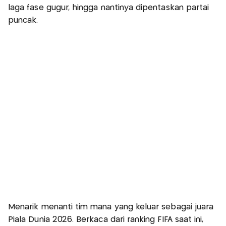
laga fase gugur, hingga nantinya dipentaskan partai
puncak.
Menarik menanti tim mana yang keluar sebagai juara
Piala Dunia 2026. Berkaca dari ranking FIFA saat ini,