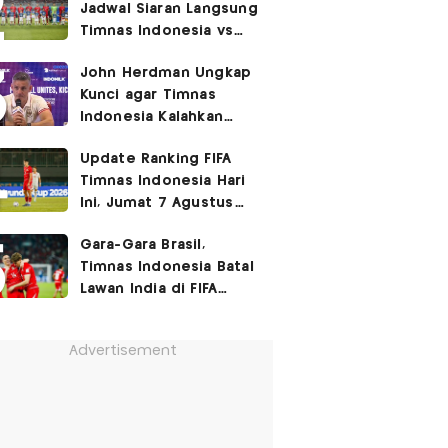
Jadwal Siaran Langsung
Timnas Indonesia vs
Singapura di Piala AFF
John Herdman Ungkap
2026: Laga Hidup Mati
Kunci agar Timnas
Indonesia Kalahkan
Singapura di Piala AFF
Update Ranking FIFA
2026: Tenang tapi
Timnas Indonesia Hari
Berapi-api
Ini, Jumat 7 Agustus
2026: Jauh Tinggalkan
Gara-Gara Brasil,
Singapura!
Timnas Indonesia Batal
Lawan India di FIFA
ASEAN Cup 2026?
Advertisement