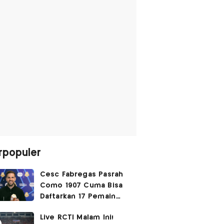
rpopuler
Cesc Fabregas Pasrah
Como 1907 Cuma Bisa
Daftarkan 17 Pemain
untuk Liga Champions
Live RCTI Malam Ini!
2026-2027