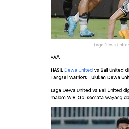
Laga Dewa United 
A
A
A
HASIL
Dewa United
vs Bali United di
Tangsel Warriors -julukan Dewa Un
Laga Dewa United vs Bali United dig
malam WIB. Gol semata wayang dalam