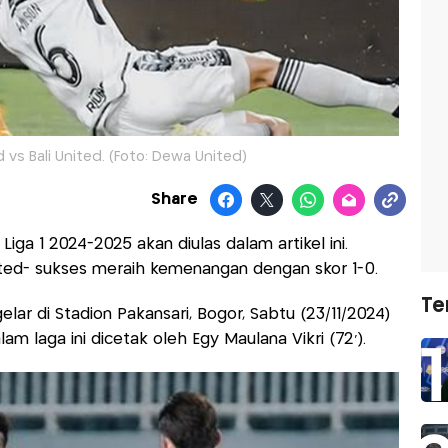
vs Bali United. (Foto: Dewa United)
Share
 Liga 1 2024-2025 akan diulas dalam artikel ini.
ited- sukses meraih kemenangan dengan skor 1-0.
Te
elar di Stadion Pakansari, Bogor, Sabtu (23/11/2024)
 laga ini dicetak oleh Egy Maulana Vikri (72’).