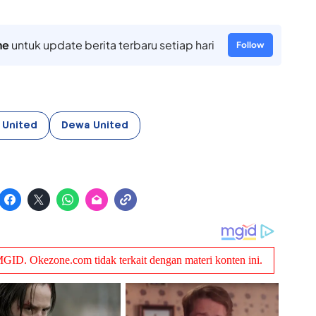
ne
untuk update berita terbaru setiap hari
Follow
i United
Dewa United