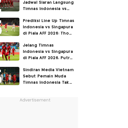
Jadwal Siaran Langsung
Permukiman Kumuh
Timnas Indonesia vs
Jakarta Barat!
Singapura di Piala AFF
Prediksi Line Up Timnas
2026
Indonesia vs Singapura
di Piala AFF 2026: Thom
Haye Digeser ke
Jelang Timnas
Tengah!
Indonesia vs Singapura
di Piala AFF 2026, Putra
Fandi Ahmad Ingat
Sindiran Media Vietnam
Petuah Ayahnya
Sebut Pemain Muda
Timnas Indonesia Tak
Berguna di Piala AFF
2026
Advertisement