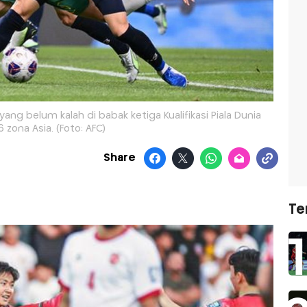
yang belum kalah di babak ketiga Kualifikasi Piala Dunia
 zona Asia. (Foto: AFC)
Share
Te