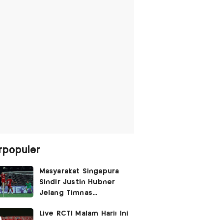
rpopuler
Masyarakat Singapura
Sindir Justin Hubner
Jelang Timnas
Indonesia vs Singapura:
Live RCTI Malam Hari! Ini
Ia Seolah-olah Lahir di