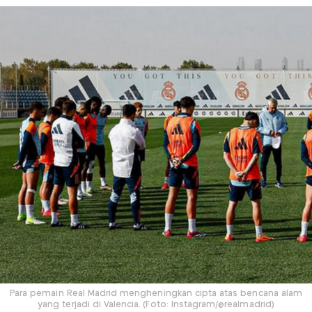
Para pemain Real Madrid mengheningkan cipta atas bencana alam
yang terjadi di Valencia. (Foto: Instagram/@realmadrid)