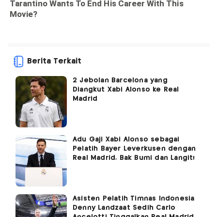
Berita Terkait
2 Jebolan Barcelona yang
Diangkut Xabi Alonso ke Real
Madrid
Adu Gaji Xabi Alonso sebagai
Pelatih Bayer Leverkusen dengan
Real Madrid, Bak Bumi dan Langit!
Asisten Pelatih Timnas Indonesia
Denny Landzaat Sedih Carlo
Ancelotti Tinggalkan Real Madrid