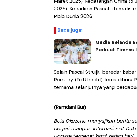
Maret 2025), kedatangan China (5 J
2025). Kehadiran Pascal otomatis 
Piala Dunia 2026.
baca juga:
Media Belanda B
Perkuat Timnas 
Selain Pascal Struijk, beredar kab
Romeny (Fc Utrecht) terus diburu P
ternama selanjutnya yang bergabun
(Ramdani Bur)
Bola Okezone menyajikan berita sep
negeri maupun internasional. Duku
update tercepat kami setiap hari.