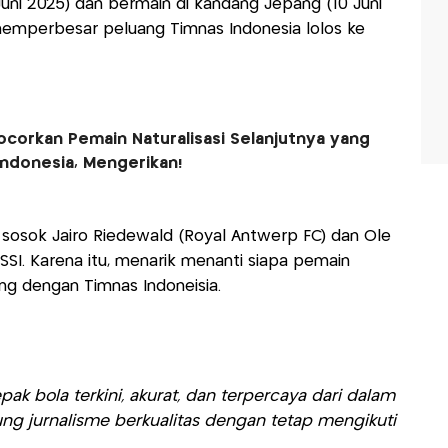
uni 2025) dan bermain di kandang Jepang (10 Juni
memperbesar peluang Timnas Indonesia lolos ke
ocorkan Pemain Naturalisasi Selanjutnya yang
Indonesia, Mengerikan!
ar sosok Jairo Riedewald (Royal Antwerp FC) dan Ole
SSI. Karena itu, menarik menanti siapa pemain
g dengan Timnas Indoneisia.
ak bola terkini, akurat, dan terpercaya dari dalam
ng jurnalisme berkualitas dengan tetap mengikuti