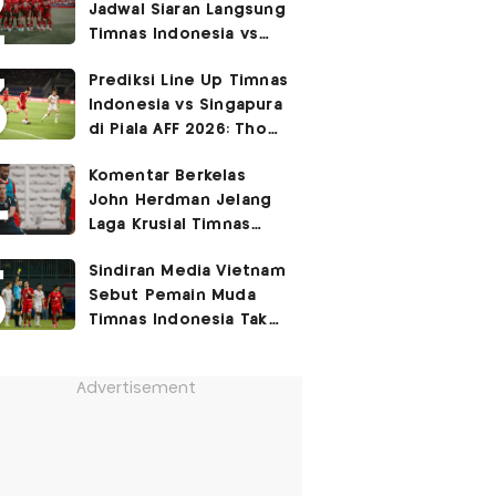
Jadwal Siaran Langsung
Permukiman Kumuh
Timnas Indonesia vs
Jakarta Barat!
Singapura di Piala AFF
Prediksi Line Up Timnas
2026
Indonesia vs Singapura
di Piala AFF 2026: Thom
Haye Digeser ke
Komentar Berkelas
Tengah!
John Herdman Jelang
Laga Krusial Timnas
Indonesia vs Singapura
Sindiran Media Vietnam
di Piala AFF 2026
Sebut Pemain Muda
Timnas Indonesia Tak
Berguna di Piala AFF
2026
Advertisement