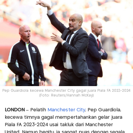
Pep Guardiola kecewa Manchester City gagal juara Piala FA 2023-2024
(Foto: Reuters/Hannah McKay)
LONDON –
Pelatih
Manchester City
, Pep Guardiola,
kecewa timnya gagal mempertahankan gelar juara
Piala FA 2023-2024 usai takluk dari Manchester
United. Namun begitu, ia sangat puas dengan segala