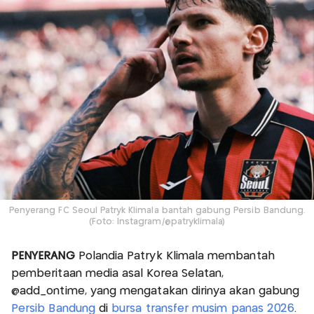
Penyerang FC Seoul Patryk Klimala bantah gabung Persib Bandung.
(Foto: Instagram/@patryklimala)
PENYERANG
Polandia Patryk Klimala membantah
pemberitaan media asal Korea Selatan,
@add_ontime, yang mengatakan dirinya akan gabung
Persib Bandung
di
bursa transfer musim panas 2026
.