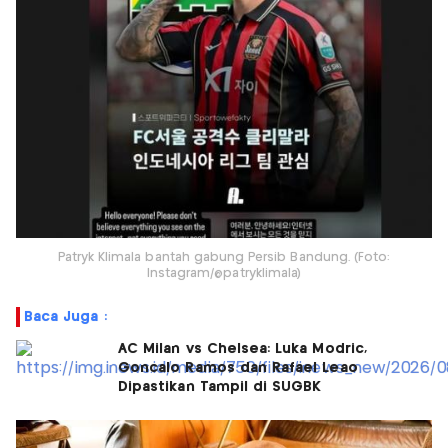
Patryk Klimala bantah gabung Persib Bandung. (Foto:
Instagram/@patryklimala)
Baca Juga :
AC Milan vs Chelsea: Luka Modric,
Goncalo Ramos dan Rafael Leao
Dipastikan Tampil di SUGBK