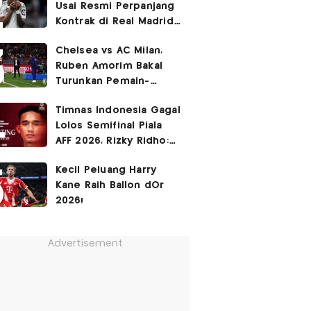
Usai Resmi Perpanjang
Kontrak di Real Madrid
hingga 2032
Chelsea vs AC Milan,
Ruben Amorim Bakal
Turunkan Pemain-
Pemain Kunci!
Timnas Indonesia Gagal
Lolos Semifinal Piala
AFF 2026, Rizky Ridho:
Kami Minta Maaf
Kecil Peluang Harry
Kane Raih Ballon dOr
2026!
Advertisement