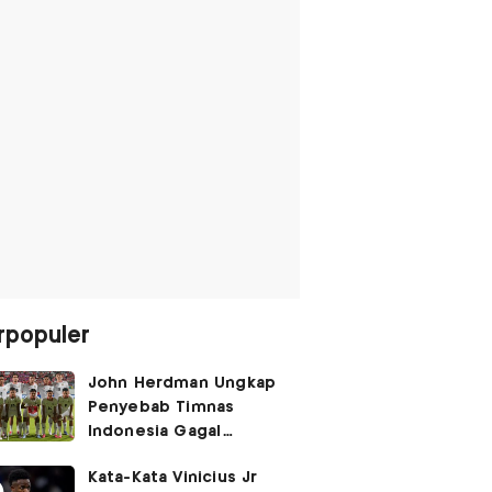
rpopuler
John Herdman Ungkap
Penyebab Timnas
Indonesia Gagal
Kalahkan Singapura di
Kata-Kata Vinicius Jr
Piala AFF 2026