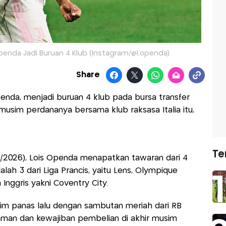
Openda Jadi Buruan 4 Klub (Instagram/@l.openda)
Share
penda, menjadi buruan 4 klub pada bursa transfer
musim perdananya bersama klub raksasa Italia itu,
Te
5/7/2026), Lois Openda menapatkan tawaran dari 4
alah 3 dari Liga Prancis, yaitu Lens, Olympique
 Inggris yakni Coventry City.
usim panas lalu dengan sambutan meriah dari RB
njaman dan kewajiban pembelian di akhir musim