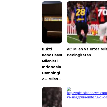
Bukti
AC Milan vs Inter Mi
Kesetiaan!
Peningkatan
Milanisti
Indonesia
Dampingi
AC Milan
Berlatih di
Stadion
Madya