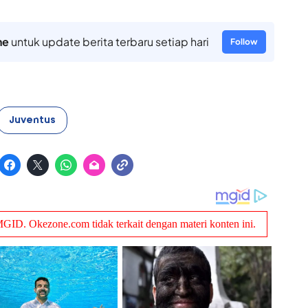
ne
untuk update berita terbaru setiap hari
Follow
Juventus